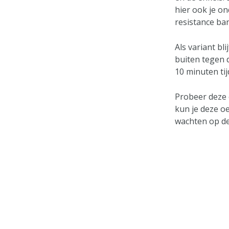
hier ook je o
resistance ban
Als variant bl
buiten tegen 
10 minuten ti
Probeer deze o
kun je deze oe
wachten op d