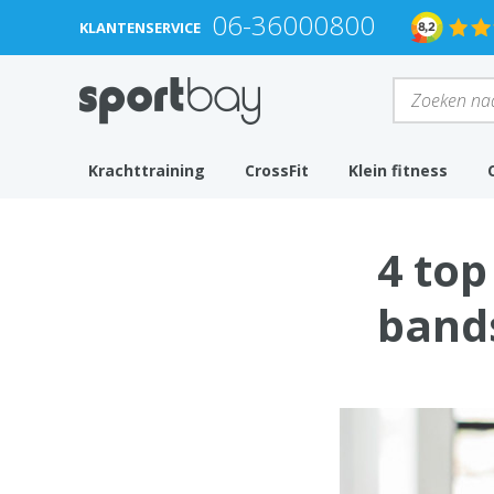
06-36000800
KLANTENSERVICE
Krachttraining
CrossFit
Klein fitness
4 top
band