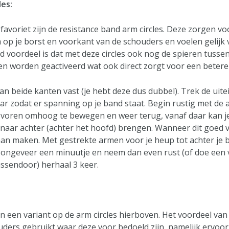
es:
favoriet zijn de resistance band arm circles. Deze zorgen v
h op je borst en voorkant van de schouders en voelen gelijk 
 voordeel is dat met deze circles ook nog de spieren tussen
n worden geactiveerd wat ook direct zorgt voor een betere
an beide kanten vast (je hebt deze dus dubbel). Trek de uit
aar zodat er spanning op je band staat. Begin rustig met de
 voren omhoog te bewegen en weer terug, vanaf daar kan j
 naar achter (achter het hoofd) brengen. Wanneer dit goed v
aan maken. Met gestrekte armen voor je heup tot achter je b
t ongeveer een minuutje en neem dan even rust (of doe een
ssendoor) herhaal 3 keer.
jn een variant op de arm circles hierboven. Het voordeel van 
uders gebruikt waar deze voor bedoeld zijn, namelijk ervoor