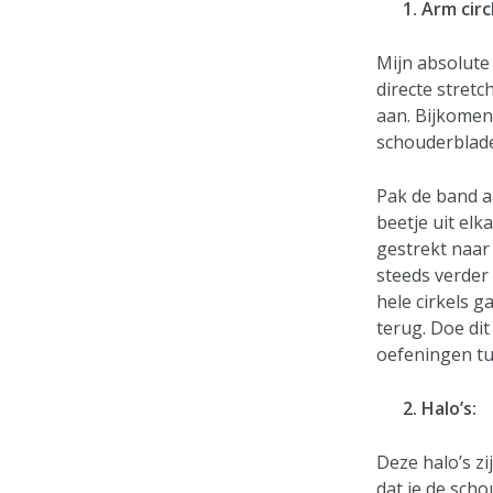
1. Arm circl
Mijn absolute 
directe stretc
aan. Bijkomend
schouderblade
Pak de band a
beetje uit elk
gestrekt naar
steeds verder
hele cirkels g
terug. Doe di
oefeningen tu
2. Halo’s:
Deze halo’s zi
dat je de scho