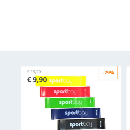
€ 13,90
-29%
€ 9,90