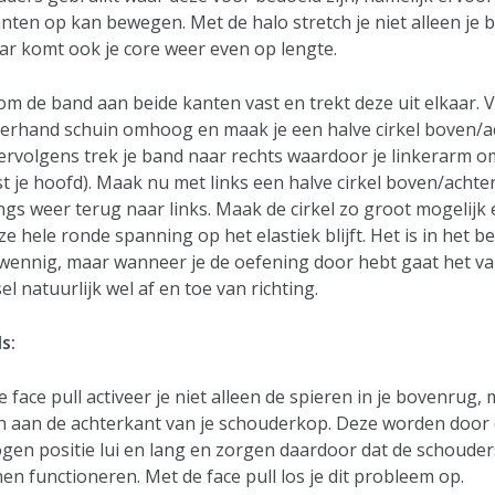
nten op kan bewegen. Met de halo stretch je niet alleen je 
r komt ook je core weer even op lengte.
om de band aan beide kanten vast en trekt deze uit elkaar. 
hterhand schuin omhoog en maak je een halve cirkel boven/a
Vervolgens trek je band naar rechts waardoor je linkerarm
t je hoofd). Maak nu met links een halve cirkel boven/achte
gs weer terug naar links. Maak de cirkel zo groot mogelijk 
 hele ronde spanning op het elastiek blijft. Het is in het b
wennig, maar wanneer je de oefening door hebt gaat het va
el natuurlijk wel af en toe van richting.
s:
face pull activeer je niet alleen de spieren in je bovenrug, 
n aan de achterkant van je schouderkop. Deze worden door 
en positie lui en lang en zorgen daardoor dat de schouder
n functioneren. Met de face pull los je dit probleem op.