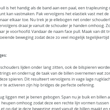
ull is het handig als de band aan een paal, een trapleuning 
nt kan vastmaken. Pak vervolgens het elastiek vast met de
naar elkaar toe. Nu trek je je ellebogen net onder schoude
ervolgens draai je vanuit de schouder je handen omhoog. 
naar je voorhoofd. Vandaar de naam face pull. Maak van dit t
oeiende beweging zodat deze zo veel mogelijk tegelijkertijd
ges:
 schouders lijden onder lang zitten, ook de bilspieren worde
rings en onderrug de taak van de billen overnemen wat zo
deze spieren. Dit resulteert vervolgens in vage lage rugkla
r te activeren zijn hip bridges de perfecte oefening.
 rug liggen met je benen gebogen. Span nu je buik en billen 
e heupen omhoog zodat deze een rechte lijn vormen tussen
Let op dat je deze beweging goed vanuit de billen maakt en 