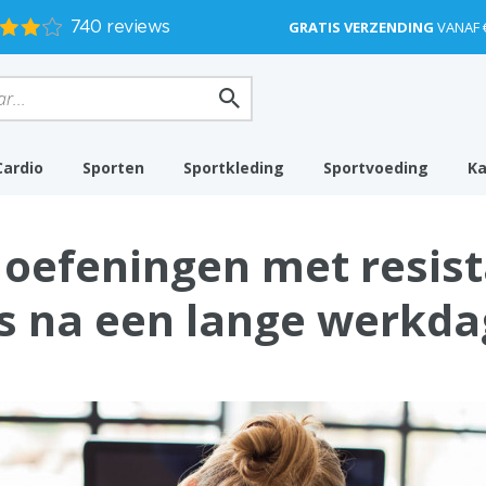
GRATIS VERZENDING
VANAF 
Cardio
Sporten
Sportkleding
Sportvoeding
K
 oefeningen met resis
s na een lange werkda