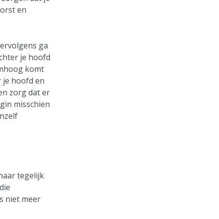
borst en
Vervolgens ga
chter je hoofd
 omhoog komt
r je hoofd en
en zorg dat er
egin misschien
nzelf
maar tegelijk
die
s niet meer