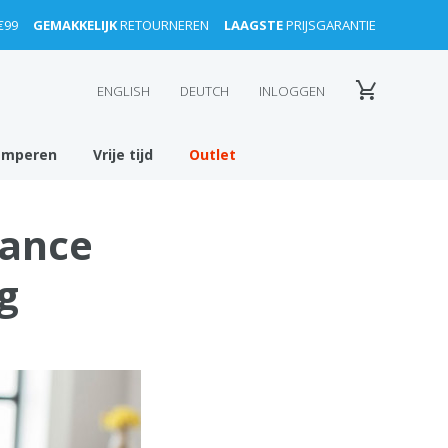
€99
GEMAKKELIJK
RETOURNEREN
LAAGSTE
PRIJSGARANTIE
ENGLISH
DEUTCH
INLOGGEN
amperen
Vrije tijd
Outlet
tance
g