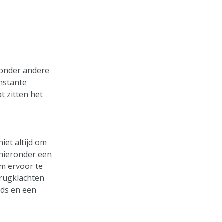
 onder andere
onstante
t zitten het
iet altijd om
 hieronder een
om ervoor te
 rugklachten
nds en een