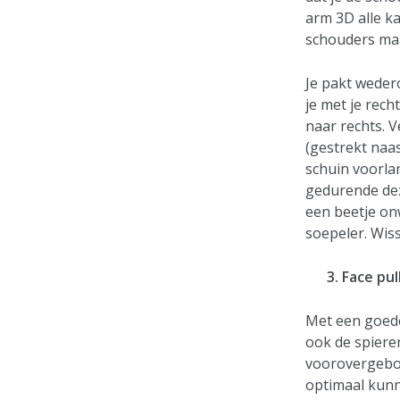
arm 3D alle ka
schouders maa
Je pakt weder
je met je rec
naar rechts. 
(gestrekt naas
schuin voorlan
gedurende deze
een beetje on
soepeler. Wiss
3. Face pull
Met een goede 
ook de spiere
voorovergebog
optimaal kunne