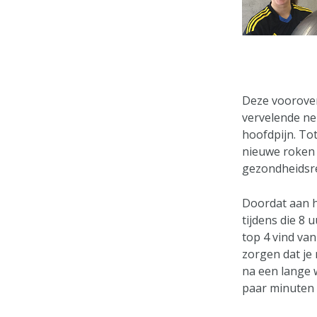
Deze voorove
vervelende ne
hoofdpijn. To
nieuwe roken 
gezondheidsr
Doordat aan he
tijdens die 8 
top 4 vind va
zorgen dat je
na een lange w
paar minuten t