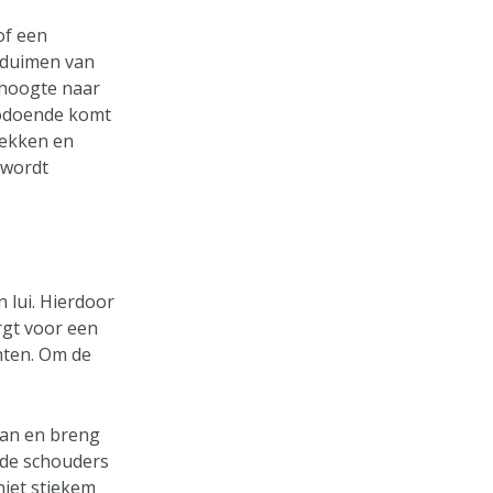
of een
 duimen van
rhoogte naar
Zodoende komt
rekken en
 wordt
n lui. Hierdoor
rgt voor een
chten. Om de
aan en breng
 de schouders
niet stiekem