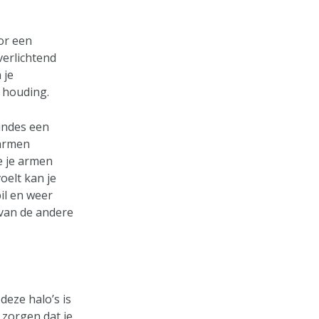
oor een
verlichtend
 je
 houding.
eindes een
 armen
e je armen
oelt kan je
il en weer
 van de andere
deze halo’s is
 zorgen dat je