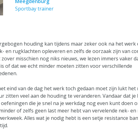
Meegdenburg
Sportbay trainer
rgebogen houding kan tijdens maar zeker ook na het werk
k- en rugklachten opleveren en zelfs de oorzaak zijn van c
t zover misschien nog niks nieuws, we lezen immers vaker da
is of dat we echt minder moeten zitten voor verschillende
edenen.
t eind van de dag het werk toch gedaan moet zijn lukt het n
uur zitten veel aan de houding te veranderen. Vandaar dat je
n oefeningen die je snel na je werkdag nog even kunt doen 
 minder of zelfs geen last meer hebt van vervelende nek- en
erkweek. Alles wat je nodig hebt is een setje resistance ba
ijd.