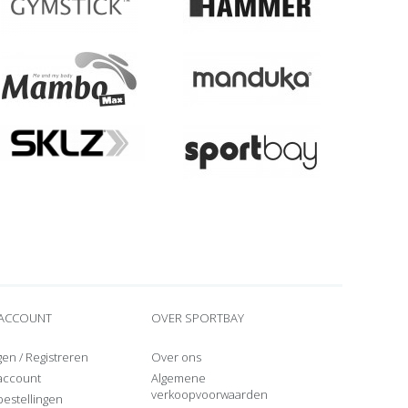
 ACCOUNT
OVER SPORTBAY
gen
/
Registreren
Over ons
 account
Algemene
verkoopvoorwaarden
bestellingen