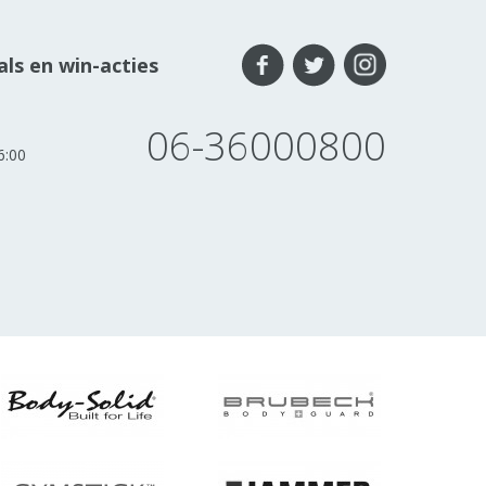
ls en win-acties
06-36000800
6:00