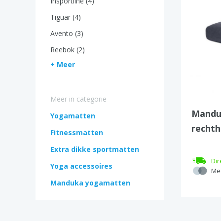
Insportline (4)
Tiguar (4)
Avento (3)
Reebok (2)
+ Meer
Meer in categorie
Mandu
Yogamatten
rechth
Fitnessmatten
yogak
Extra dikke sportmatten
Dir
Yoga accessoires
Mee
Manduka yogamatten