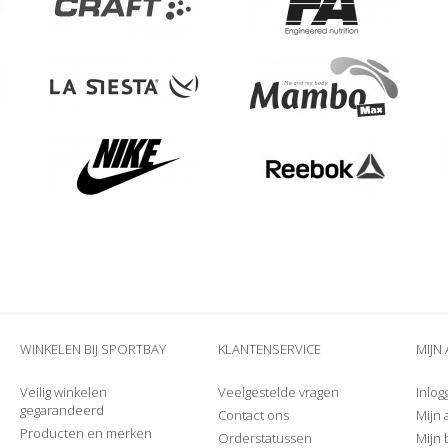
WINKELEN BIJ SPORTBAY
KLANTENSERVICE
MIJN
Veilig winkelen
Veelgestelde vragen
Inlog
gegarandeerd
Contact ons
Mijn
Producten en merken
Orderstatussen
Mijn 