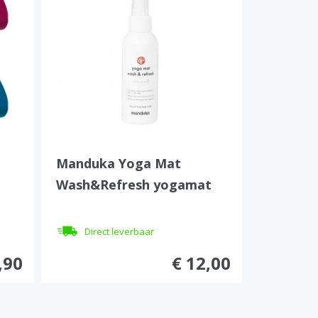
Manduka Yoga Mat
Wash&Refresh yogamat
reiniger (118 ml)
Direct leverbaar
,90
€ 12,00