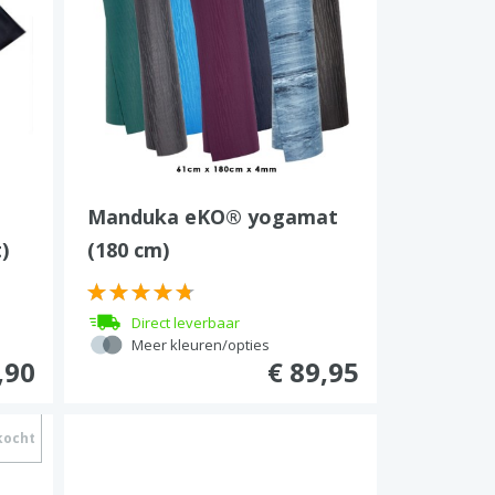
Manduka eKO® yogamat
)
(180 cm)
Direct leverbaar
Meer kleuren/opties
,90
€ 89,95
kocht