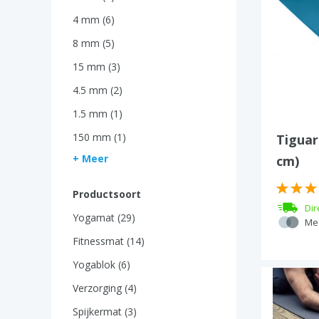
4 mm (6)
8 mm (5)
15 mm (3)
4.5 mm (2)
1.5 mm (1)
150 mm (1)
Tiguar
+ Meer
cm)
Productsoort
Dir
Yogamat (29)
Mee
Fitnessmat (14)
Yogablok (6)
Verzorging (4)
Spijkermat (3)