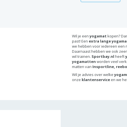
Wil je een
yogamat
kopen? Dan
past! Een
extra lange yogam
we hebben voor iedereen een ma
Daarnaast hebben we ook zeer
wil trainen.
Sportbay.nl
heeft
yogamatten
worden veel verk
matten van
Insportline, reebo
Wil je advies over welke
yogam
onze
klantenservice
en we hel