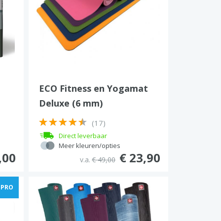
ECO Fitness en Yogamat
Deluxe (6 mm)
(17)
Direct leverbaar
Meer kleuren/opties
,00
€ 23,90
v.a.
€ 49,00
PRO