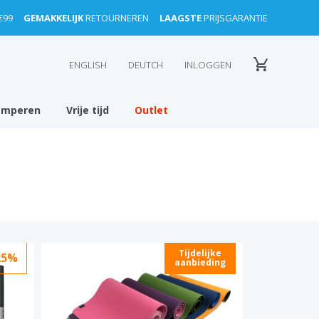
€99
GEMAKKELIJK
RETOURNEREN
LAAGSTE
PRIJSGARANTIE
ENGLISH
DEUTCH
INLOGGEN
amperen
Vrije tijd
Outlet
Tijdelijke
25%
aanbieding