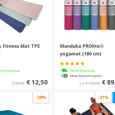
 Fitness Mat TPE
Manduka PROlite®
e
yogamat (180 cm)
ect leverbaar
Direct leverbaar
Meer kleuren/opties
€ 12,50
€ 89
€ 29,90
v.a.
€ 119,00
-38%
-31%