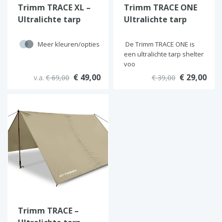
Trimm TRACE XL –
Trimm TRACE ONE
Ultralichte tarp
Ultralichte tarp
shelter voor
shelter voor 1
groepen
persoon
Meer kleuren/opties
De Trimm TRACE ONE is
een ultralichte tarp shelter
voo
€ 49,00
€ 29,00
v.a.
€ 69,00
€ 39,00
Trimm TRACE –