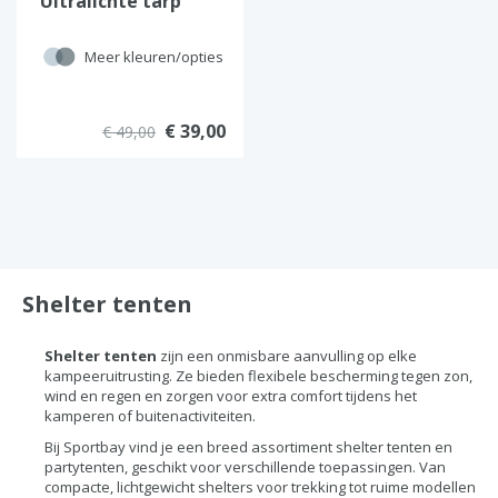
Ultralichte tarp
shelter voor 1–2
personen
Meer kleuren/opties
€ 39,00
€ 49,00
Shelter tenten
Shelter tenten
zijn een onmisbare aanvulling op elke
kampeeruitrusting. Ze bieden flexibele bescherming tegen zon,
wind en regen en zorgen voor extra comfort tijdens het
kamperen of buitenactiviteiten.
Bij Sportbay vind je een breed assortiment shelter tenten en
partytenten, geschikt voor verschillende toepassingen. Van
compacte, lichtgewicht shelters voor trekking tot ruime modellen