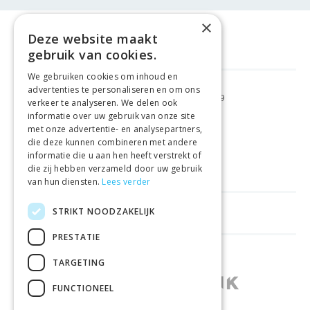
×
Deze website maakt
gebruik van cookies.
We gebruiken cookies om inhoud en
advertenties te personaliseren en om ons
GRATIS VERZENDING
VANAF €99
verkeer te analyseren. We delen ook
informatie over uw gebruik van onze site
met onze advertentie- en analysepartners,
GEMAKKELIJK
RETOURNEREN
die deze kunnen combineren met andere
informatie die u aan hen heeft verstrekt of
LAAGSTE
PRIJSGARANTIE
die zij hebben verzameld door uw gebruik
van hun diensten.
Lees verder
STRIKT NOODZAKELIJK
HANDIGE LINKS
PRESTATIE
WINKELS IN ANDERE LANDEN
TARGETING
FUNCTIONEEL