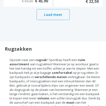
€ 45,90
€ 59,00
€ 22,50
Laad meer
Rugzakken
Opzoek naar een
rugzak
? Sportbay heeft een
ruim
assortiment
aan rugzakken! Wanneer je op avontuur gaat is
het niet handig om een koffer achter je aan te slepen. Met een
backpack heb je al je bagage
comfortabel
op je rug zitten. Er
zijn backpacks in
verschillende maten
verkrijgbaar. De kleine
backpacks, of reisrugzakken met een inhoud kleiner dan 40
liter, gebruik je vooral tijdens trips van ongeveer een week. Of
als dagrugzak op de plaats van bestemming. Wanneer je een
lange rondreis gaat maken, is het verstandig om een backpack
te kopen met meer
volume
, een echte reisrugzak dus. Denk bij
de aanschaf van een backpack aan de
maat
van het