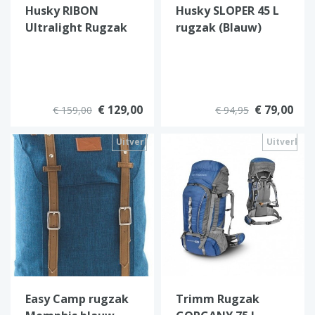
Husky RIBON
Husky SLOPER 45 L
Ultralight Rugzak
rugzak (Blauw)
(Zwart)
€ 129,00
€ 79,00
€ 159,00
€ 94,95
Uitverkocht
Uitverkoc
Easy Camp rugzak
Trimm Rugzak