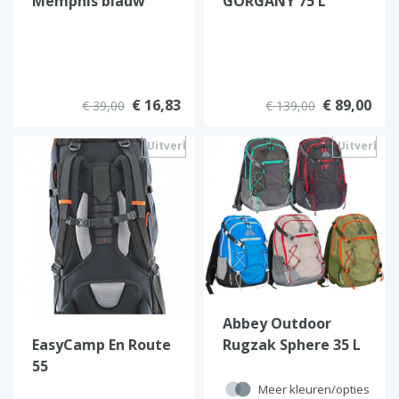
Memphis blauw
GORGANY 75 L
€ 16,83
€ 89,00
€ 39,00
€ 139,00
Uitverkocht
Uitverkoc
Abbey Outdoor
EasyCamp En Route
Rugzak Sphere 35 L
55
Meer kleuren/opties