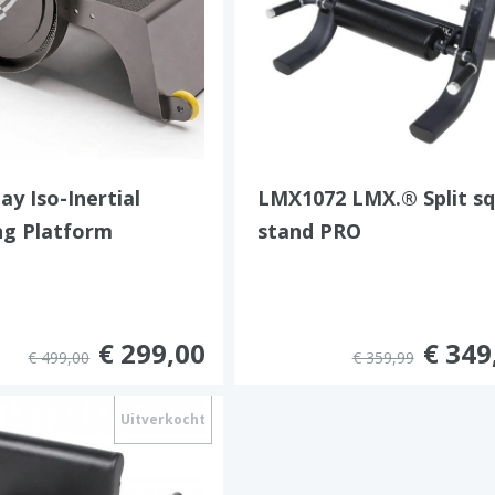
ay Iso-Inertial
LMX1072 LMX.® Split s
ng Platform
stand PRO
€ 299,00
€ 349
€ 499,00
€ 359,99
Uitverkocht