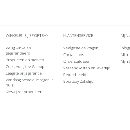
WINKELEN BIJ SPORTBAY
KLANTENSERVICE
MIJN
Veilig winkelen
Veelgestelde vragen
Inlog
gegarandeerd
Contact ons
Mijn
Producten en merken
Orderstatussen
Mijn 
Zoek, voeg toe & koop
Verzendkosten en levertijd
Laagste prijs garantie
Retourbeleid
Vandaag besteld, morgen in
Sportbay Zakelijk
huis
Kieswijzer producten