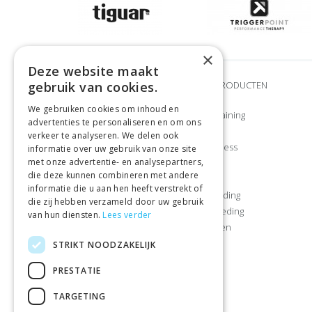
×
Deze website maakt
gebruik van cookies.
MERKEN
ONZE PRODUCTEN
We gebruiken cookies om inhoud en
Adidas
Krachttraining
advertenties te personaliseren en om ons
Airex
CrossFit
verkeer te analyseren. We delen ook
Craft
Klein fitness
informatie over uw gebruik van onze site
met onze advertentie- en analysepartners,
Gymstick
Cardio
die deze kunnen combineren met andere
Let’s Bands
Sporten
informatie die u aan hen heeft verstrekt of
Manduka
Sportkleding
die zij hebben verzameld door uw gebruik
Muscle Power
Sportvoeding
van hun diensten.
Lees verder
Nike
Kamperen
Reebok
Vrije tijd
STRIKT NOODZAKELIJK
Sportbay®
PRESTATIE
Tiguar
TARGETING