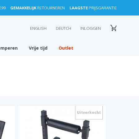
€99
GEMAKKELIJK
RETOURNEREN
LAAGSTE
PRIJSGARANTIE
ENGLISH
DEUTCH
INLOGGEN
amperen
Vrije tijd
Outlet
Uitverkocht