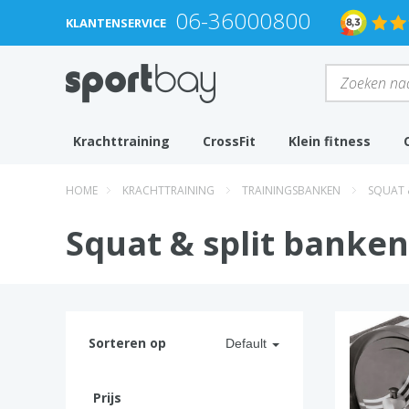
06-36000800
KLANTENSERVICE
Krachttraining
CrossFit
Klein fitness
HOME
KRACHTTRAINING
TRAININGSBANKEN
SQUAT 
Squat & split banken
Sorteren op
Default
Prijs