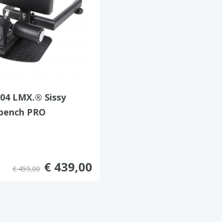
04 LMX.® Sissy
 bench PRO
€ 439,00
€ 459,00