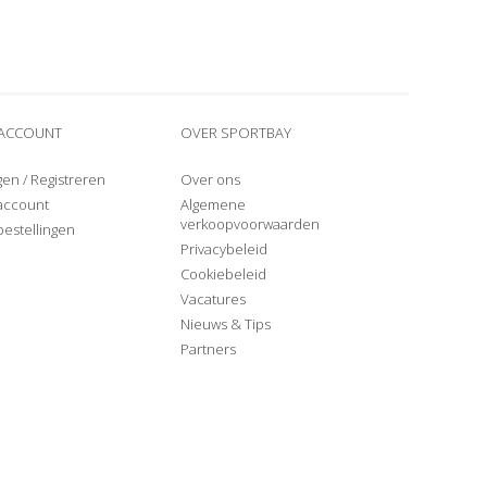
 ACCOUNT
OVER SPORTBAY
gen
/
Registreren
Over ons
 account
Algemene
verkoopvoorwaarden
bestellingen
Privacybeleid
Cookiebeleid
Vacatures
Nieuws & Tips
Partners