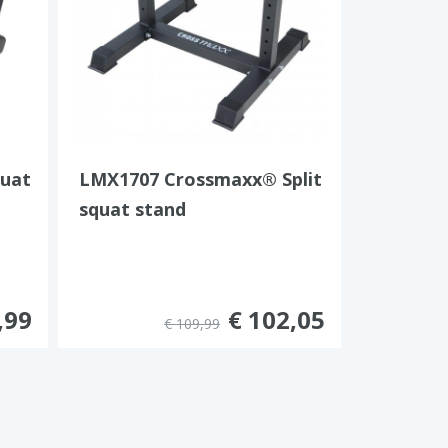
quat
LMX1707 Crossmaxx® Split
squat stand
,99
€ 102,05
€ 109,99