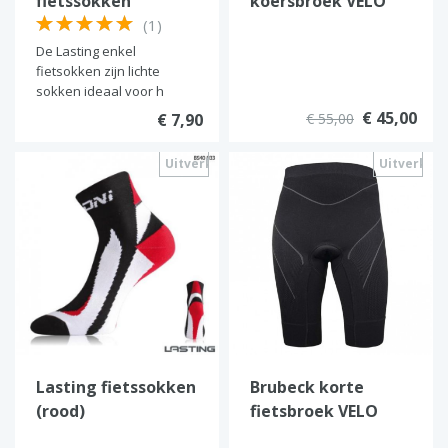
fietssokken
koersbroek VELO
(Dames)
(1)
De Lasting enkel
fietsokken zijn lichte
sokken ideaal voor h
€ 45,00
€ 7,90
€ 55,00
Uitverkocht
Uitverkoc
Lasting fietssokken
Brubeck korte
(rood)
fietsbroek VELO
(Dames)