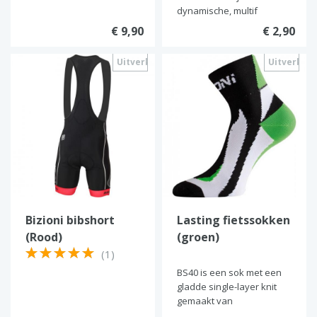
dynamische, multif
€ 9,90
€ 2,90
Uitverkocht
Uitverkoc
Bizioni bibshort
Lasting fietssokken
(Rood)
(groen)
(1)
BS40 is een sok met een
gladde single-layer knit
gemaakt van