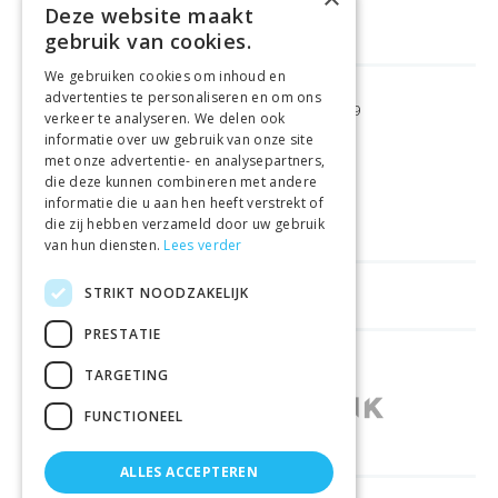
Deze website maakt
gebruik van cookies.
We gebruiken cookies om inhoud en
advertenties te personaliseren en om ons
GRATIS VERZENDING
VANAF €99
verkeer te analyseren. We delen ook
informatie over uw gebruik van onze site
met onze advertentie- en analysepartners,
GEMAKKELIJK
RETOURNEREN
die deze kunnen combineren met andere
informatie die u aan hen heeft verstrekt of
LAAGSTE
PRIJSGARANTIE
die zij hebben verzameld door uw gebruik
van hun diensten.
Lees verder
STRIKT NOODZAKELIJK
HANDIGE LINKS
PRESTATIE
WINKELS IN ANDERE LANDEN
TARGETING
FUNCTIONEEL
ALLES ACCEPTEREN