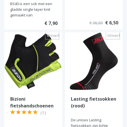
BS40 is een sok met een
gladde single-layer knit
gemaakt van
€ 6,50
€ 7,90
€ 36,00
Uitverkocht
Uitverkoc
Bizioni
Lasting fietssokken
fietshandschoenen
(rood)
(Groen)
(1)
De unisex Lasting
fietssokken zijn lichte