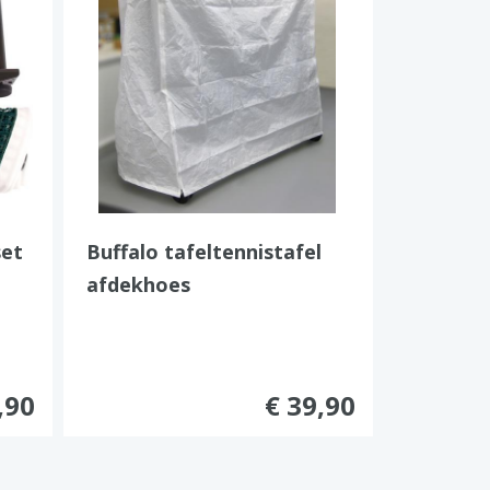
set
Buffalo tafeltennistafel
afdekhoes
,90
€ 39,90