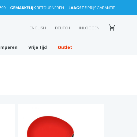
€99
GEMAKKELIJK
RETOURNEREN
LAAGSTE
PRIJSGARANTIE
ENGLISH
DEUTCH
INLOGGEN
amperen
Vrije tijd
Outlet