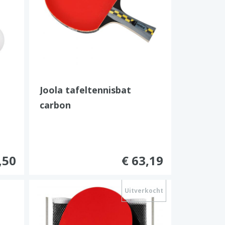
Joola tafeltennisbat
carbon
,50
€ 63,19
Uitverkocht