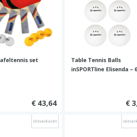
tafeltennis set
Table Tennis Balls
inSPORTline Elisenda – 
Pcs.
€ 43,64
€ 3
Uitverkocht
Uitver