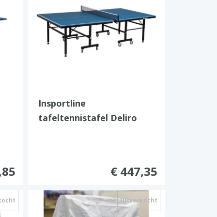
Insportline
tafeltennistafel Deliro
Deluxe
,85
€ 447,35
kocht
Uitverkocht