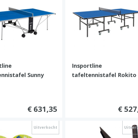
tline
Insportline
ennistafel Sunny
tafeltennistafel Rokito
€ 631,35
€ 527
Uitverkocht
Uitver