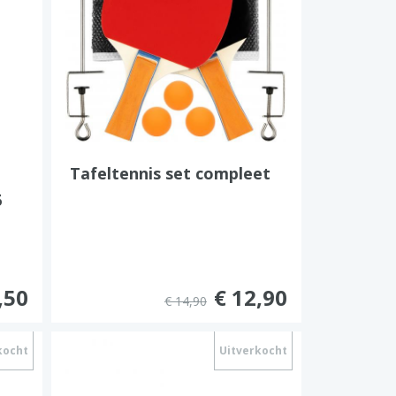
Tafeltennis set compleet
6
,50
€ 12,90
€ 14,90
kocht
Uitverkocht