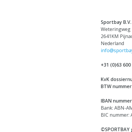
Sportbay B.V.
Weteringweg 
2641KM Pijna
Nederland
info@sportbay
+31 (0)63 600
KvK dossier
BTW nummer
IBAN nummer
Bank: ABN-A
BIC nummer:
©SPORTBAY 