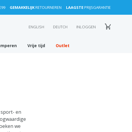
€99
GEMAKKELIJK
RETOURNEREN
LAAGSTE
PRIJSGARANTIE
ENGLISH
DEUTCH
INLOGGEN
amperen
Vrije tijd
Outlet
 sport- en
hoogwaardige
zoeken we