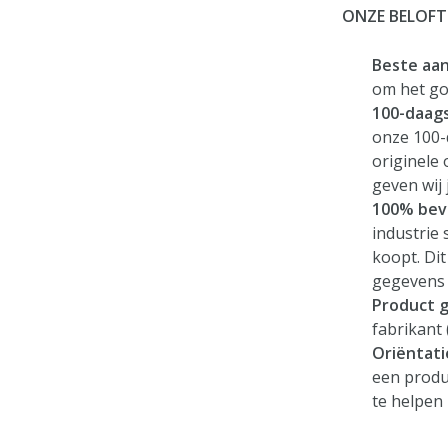
ONZE BELOFT
Beste aa
om het go
100-daags
onze 100-
originele
geven wij 
100% beve
industrie 
koopt. Dit
gegevens e
Product g
fabrikant 
Oriëntati
een produc
te helpen 