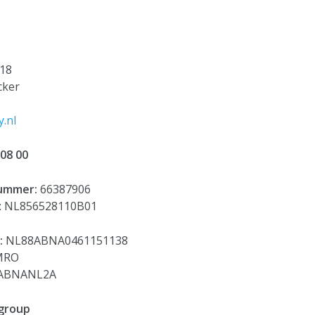
18
cker
.nl
 08 00
nummer:
66387906
: NL856528110B01
:
NL88ABNA0461151138
MRO
 ABNANL2A
group