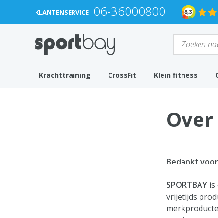
06-36000800
KLANTENSERVICE
Krachttraining
CrossFit
Klein fitness
Over
Bedankt voor 
SPORTBAY
is
vrijetijds pr
merkproducten