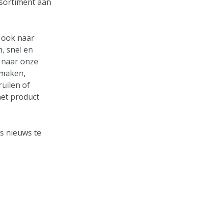
ssortiment aan
 ook naar
, snel en
 naar onze
e maken,
ruilen of
et product
s nieuws te