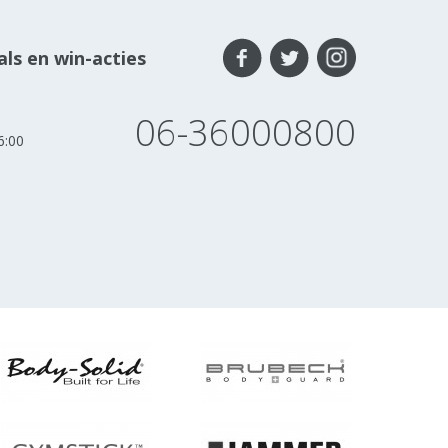
ls en win-acties
06-36000800
6:00