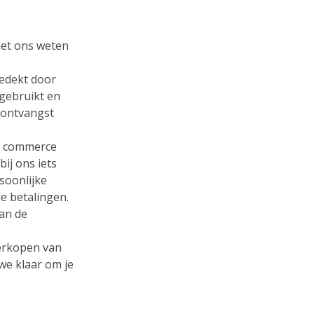
 het ons weten
gedekt door
gebruikt en
 ontvangst
de commerce
bij ons iets
soonlijke
je betalingen.
an de
erkopen van
 we klaar om je