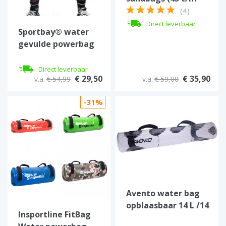
190 kg)
(4)
Direct leverbaar
Sportbay® water
gevulde powerbag
15 t/m 40 kg
Direct leverbaar
€ 29,50
€ 35,90
v.a.
€ 54,99
v.a.
€ 59,00
-31%
Avento water bag
opblaasbaar 14 L /14
Insportline FitBag
KG