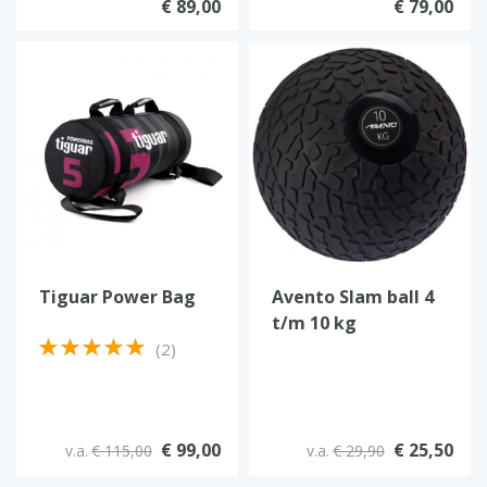
€ 89,00
€ 79,00
Tiguar Power Bag
Avento Slam ball 4
t/m 10 kg
(2)
€ 99,00
€ 25,50
v.a.
€ 115,00
v.a.
€ 29,90