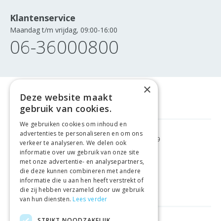
Klantenservice
Maandag t/m vrijdag, 09:00-16:00
06-36000800
×
Deze website maakt
gebruik van cookies.
We gebruiken cookies om inhoud en
advertenties te personaliseren en om ons
GRATIS VERZENDING
VANAF €99
verkeer te analyseren. We delen ook
informatie over uw gebruik van onze site
met onze advertentie- en analysepartners,
GEMAKKELIJK
RETOURNEREN
die deze kunnen combineren met andere
informatie die u aan hen heeft verstrekt of
LAAGSTE
PRIJSGARANTIE
die zij hebben verzameld door uw gebruik
van hun diensten.
Lees verder
STRIKT NOODZAKELIJK