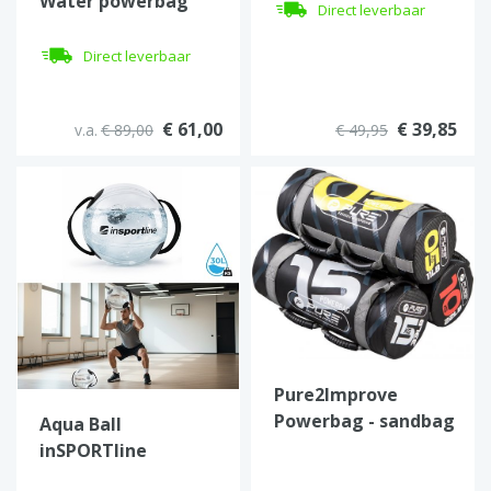
Water powerbag
Direct leverbaar
Direct leverbaar
€ 61,00
€ 39,85
v.a.
€ 89,00
€ 49,95
Pure2Improve
Powerbag - sandbag
Aqua Ball
5 tot 25 kg.
inSPORTline
Flowball – Water