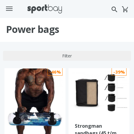
Power bags
Filter
-46%
-39%
Strongman
sandbags (45 t/m