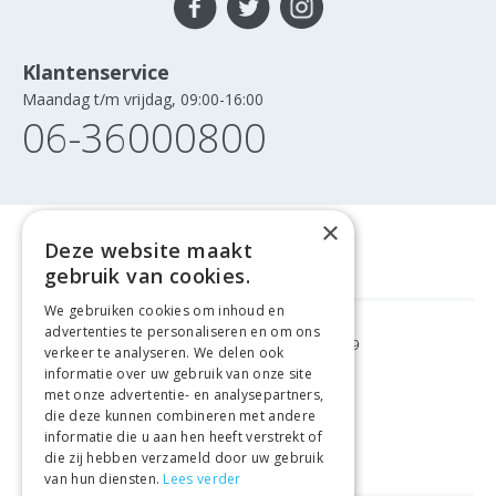
Klantenservice
Maandag t/m vrijdag, 09:00-16:00
06-36000800
×
Deze website maakt
gebruik van cookies.
We gebruiken cookies om inhoud en
advertenties te personaliseren en om ons
GRATIS VERZENDING
VANAF €99
verkeer te analyseren. We delen ook
informatie over uw gebruik van onze site
met onze advertentie- en analysepartners,
GEMAKKELIJK
RETOURNEREN
die deze kunnen combineren met andere
informatie die u aan hen heeft verstrekt of
LAAGSTE
PRIJSGARANTIE
die zij hebben verzameld door uw gebruik
van hun diensten.
Lees verder