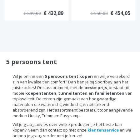
€ 432,89
€ 454,05
€ 599,00
€ 550,00
5 persoons tent
Wil je online een
5
persoons tent kopen
en wil je verzekerd
zijn van kwaliteit en comfort? Dan ben je bij Sportbay aan het
juiste adres! Ons assortiment, met de
beste prijs
, bestaat uit
mooie
koepententen
,
tunneltenten
en familietenten
van
topkwaliteit. De tenten zijn gemaakt van hoogwaardige
materialen die waterdicht, winddicht, en uitstekend
absorberend zijn. Het assortiment bestaat uit toonaangevende
merken Husky, Trimm en Easycamp.
Wil je graag advies over welke producten je het beste kan
kopen? Neem dan contact op met onze
klantenservice
en we
helpen je graag verder met je keuze!