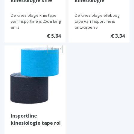
kinesiologie knie
kinesiologie
tape
elleboog tape
De kinesiologie knie tape
De kinesiologie elleboog
van Insportline is 25cm lang
tape van Insportline is
en is
ontworpen v
€ 5,64
€ 3,34
Uitverkocht
Insportline
kinesiologie tape rol
(5 meter)