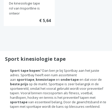
De kinesiologie tape
rol van Insportline is
ontwor
€ 5,64
Sport kinesiologie tape
Sport tape kopen
? Dan ben je bij Sportbay aan het juiste
adres. Sportbay heeft een ruim assortiment
aan
s
porttape
,
kn
esiotape
en
ondertape
en dat
voor de
beste prijs
op de markt. Sporttape is zeer belangrijk in de
sportwereld, omdat het vooral gebruikt wordt voor preventief
tapen. Vooral binnen risicosporten als fitness, voetbal,
hardlopen, hockey en tennis is het preventief tapen met
sporttape
van essentieel belang. Door de gewrichtsband in te
tapen met sporttape wordt de kans op blessures verkleind.