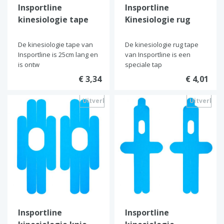
Insportline
Insportline
kinesiologie tape
Kinesiologie rug
tape
De kinesiologie tape van
De kinesiologie rug tape
Insportline is 25cm lang en
van Insportline is een
is ontw
speciale tap
€ 3,34
€ 4,01
Uitverkocht
Uitverkoc
Insportline
Insportline