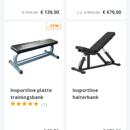
Rek
€ 139,00
€ 679,00
€ 199,00
v.a.
€ 899,00
-23%
Insportline platte
Insportline
trainingsbank
halterbank
verstelbaar AB100
(1)