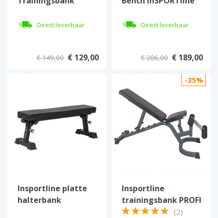
Trainingsbank
Bench inSPORTline
inSPORTline ON-X
X-NT B20
RCB20
Direct leverbaar
Direct leverbaar
€ 129,00
€ 189,00
€ 149,00
€ 206,00
-35%
Insportline platte
Insportline
halterbank
trainingsbank PROFI
verstelbaar FB100
SIT-UP
(2)