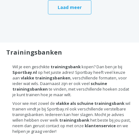
Laad meer
Trainingsbanken
Wil je een geschikte
trainingsbank
kopen? Dan ben je bij
Sportbay
.
nl
op het juiste adres! Sportbay heeft veel keuze
aan
vlakke
trainingsbanken
, verschillende formaten, voor
ieder wat wils. Daarnaast zijn er ook veel
schuine
trainingsbanken
te vinden, met verschillende hoeken zodat
je kunt trainen hoe je maar wilt.
Voor wie met zowel de
vlakke als schuine trainingsbank
wil
trainen vindt je bij Sportbay.nl ook verschillende verstelbare
trainingsbanken. Iedereen kan hier slagen. Mocht je advies
willen hebben over welk
trainingsbank
het beste bij jou past,
neem dan gerust contact op met onze
klantenservice
en we
helpen je graag verder!