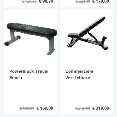
€ 98,70
€ 179,00
€ 129,00
€ 224,40
PowerBlock Travel
Commerciële
Bench
Verstelbare
Trainingsbank
RawFitness
€ 169,00
€ 319,00
€ 189,00
€ 349,00