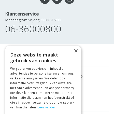
Klantenservice
Maandag t/m vrijdag, 09:00-16:00
06-36000800
×
Deze website maakt
gebruik van cookies.
We gebruiken cookies om inhoud en
advertenties te personaliseren en om ons
GRATIS VERZENDING
VANAF €99
verkeer te analyseren. We delen ook
informatie over uw gebruik van onze site
met onze advertentie- en analysepartners,
GEMAKKELIJK
RETOURNEREN
die deze kunnen combineren met andere
informatie die u aan hen heeft verstrekt of
LAAGSTE
PRIJSGARANTIE
die zij hebben verzameld door uw gebruik
van hun diensten.
Lees verder