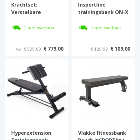
Krachtset:
Insportline
Verstelbare
trainingsbank ON-X
Trainingsbank,
AB10
385kg Hex
Direct leverbaar
Direct leverbaar
Dumbbells & 3-laags
Rek
€ 779,00
€ 109,00
v.a.
€ 999,00
€ 129,00
Hyperextension
Vlakke fitnessbank