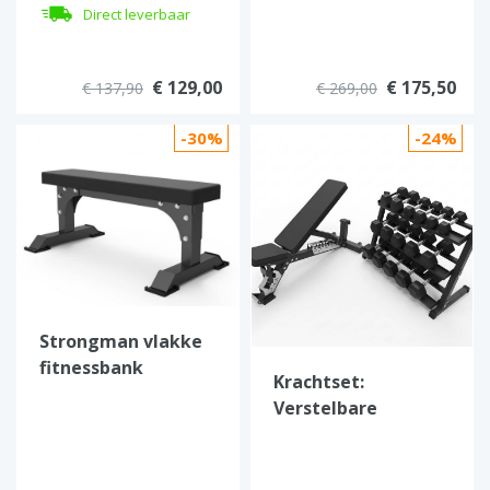
Direct leverbaar
€ 129,00
€ 175,50
€ 137,90
€ 269,00
-30%
-24%
Strongman vlakke
fitnessbank
Krachtset:
Verstelbare
Trainingsbank,
220kg Hex
Dumbbells & 3-laags