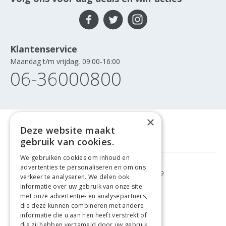
Klantenservice
Maandag t/m vrijdag, 09:00-16:00
06-36000800
×
Deze website maakt
gebruik van cookies.
We gebruiken cookies om inhoud en
advertenties te personaliseren en om ons
GRATIS VERZENDING
VANAF €99
verkeer te analyseren. We delen ook
informatie over uw gebruik van onze site
met onze advertentie- en analysepartners,
GEMAKKELIJK
RETOURNEREN
die deze kunnen combineren met andere
informatie die u aan hen heeft verstrekt of
LAAGSTE
PRIJSGARANTIE
die zij hebben verzameld door uw gebruik