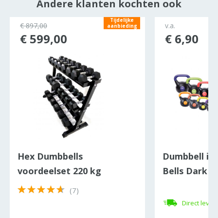
Andere klanten kochten ook
Tijdelijke
€ 897,00
v.a.
aanbieding
€ 599,00
€ 6,90
Hex Dumbbells
Dumbbell in
voordeelset 220 kg
Bells Dark
(7)
Direct lever