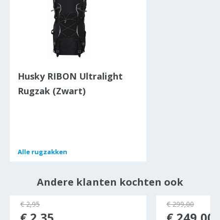
Husky RIBON Ultralight
Rugzak (Zwart)
Alle
Alle
rugzakken
rugzakken
Andere klanten kochten ook
ocht
€ 2,95
€ 299,00
€ 2,35
€ 249,00