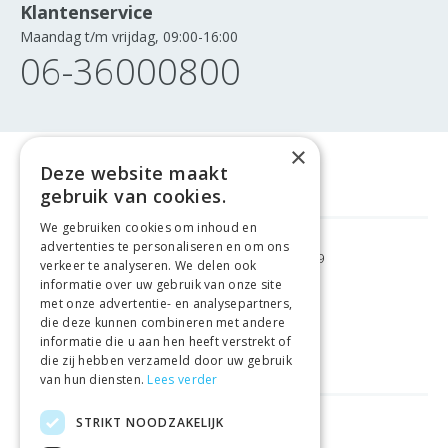
Klantenservice
Maandag t/m vrijdag, 09:00-16:00
06-36000800
×
Deze website maakt
gebruik van cookies.
We gebruiken cookies om inhoud en
advertenties te personaliseren en om ons
GRATIS VERZENDING
VANAF €99
verkeer te analyseren. We delen ook
informatie over uw gebruik van onze site
met onze advertentie- en analysepartners,
GEMAKKELIJK
RETOURNEREN
die deze kunnen combineren met andere
informatie die u aan hen heeft verstrekt of
LAAGSTE
PRIJSGARANTIE
die zij hebben verzameld door uw gebruik
van hun diensten.
Lees verder
STRIKT NOODZAKELIJK
HANDIGE LINKS