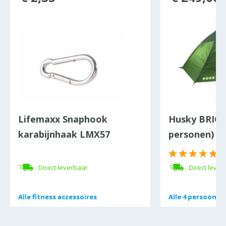
Lifemaxx Snaphook
Husky BRIGH
karabijnhaak LMX57
personen)
Direct leverbaar
Direct lever
Alle
Alle
fitness accessoires
fitness accessoires
Alle
Alle
4 persoons 
4 persoons 