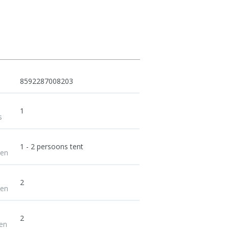
8592287008203
1
s
1 - 2 persoons tent
nen
2
nen
2
en