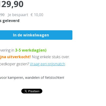
129,90
,90
Je bespaart
€ 10,00
s geleverd
vering in
3-5
werkdag(en)
ijna uitverkocht!
Nog enkele stuks over.
edkoper gezien?
Vraag een prijsmatch
 voor kamperen, wandelen of fietstochten!