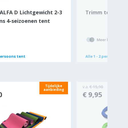
ALFA D Lichtgewicht 2-3
Trimm tent Duo
ns 4-seizoenen tent
Meer kleuren/opt
 persoons tent
 persoons tent
Alle
Alle
1 - 2 persoons ten
1 - 2 persoons ten
Tijdelijke
v.a.
€ 15,90
aanbieding
0
€ 9,95