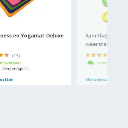
tness en Yogamat Deluxe
Sportbay® Pre
weerstandelasti
(17)
(5)
ct leverbaar
Direct leverbaar
r kleuren/opties
matten
matten
Alle
Alle
weerstandstubes
weerstandstubes