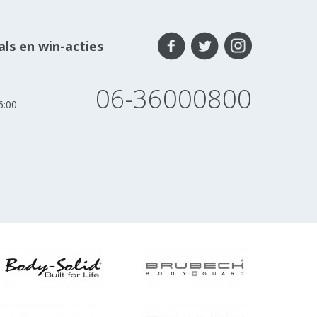
ls en win-acties
06-36000800
6:00