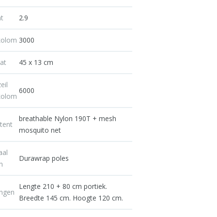
t
2.9
kolom
3000
at
45 x 13 cm
eil
6000
kolom
breathable Nylon 190T + mesh
tent
mosquito net
aal
Durawrap poles
n
Lengte 210 + 80 cm portiek.
ingen
Breedte 145 cm. Hoogte 120 cm.