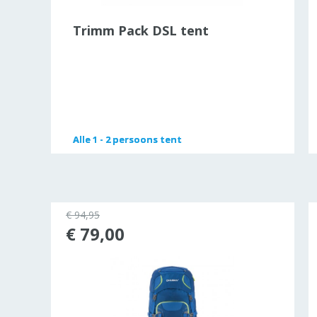
Trimm Pack DSL tent
Alle
Alle
1 - 2 persoons tent
1 - 2 persoons tent
€ 94,95
rkocht
€ 79,00