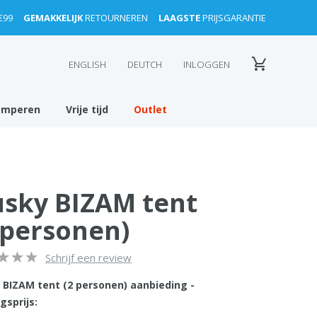
€99
GEMAKKELIJK
RETOURNEREN
LAAGSTE
PRIJSGARANTIE
ENGLISH
DEUTCH
INLOGGEN
amperen
Vrije tijd
Outlet
sky BIZAM tent
 personen)
Schrijf een review
 BIZAM tent (2 personen) aanbieding -
gsprijs: