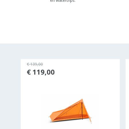
en watertrips.
€ 139,00
rkocht
€ 119,00