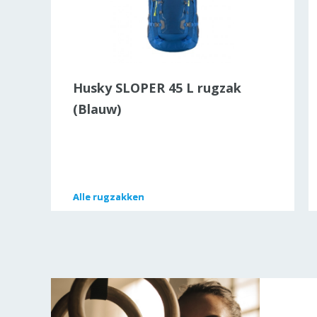
in
Husky SLOPER 45 L rugzak
(Blauw)
Alle
Alle
rugzakken
rugzakken