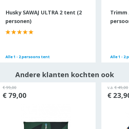
Husky SAWAJ ULTRA 2 tent (2
Trimm 
personen)
persoo
Alle
Alle
1 - 2 persoons tent
1 - 2 persoons tent
Alle
Alle
1 - 2
1 - 2
Andere klanten kochten ook
€ 99,00
v.a.
€ 49,00
€ 79,00
€ 23,9