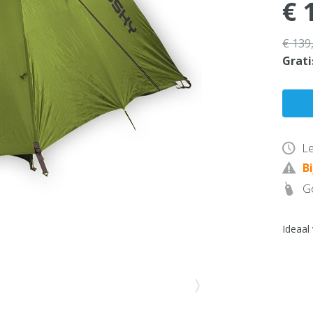
€ 
€ 139
Grati
Le
B
Go
Ideaal