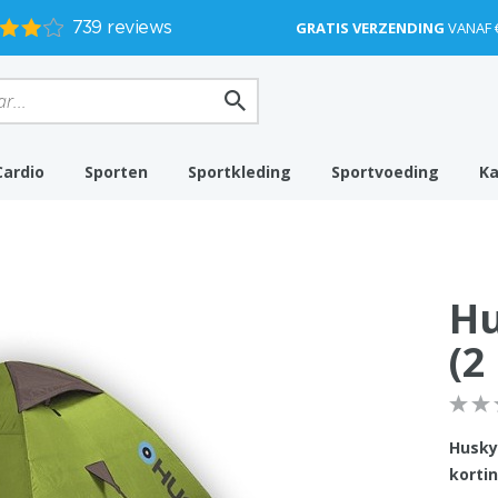
GRATIS VERZENDING
VANAF 
Cardio
Sporten
Sportkleding
Sportvoeding
K
Hu
(2
Husky
kortin