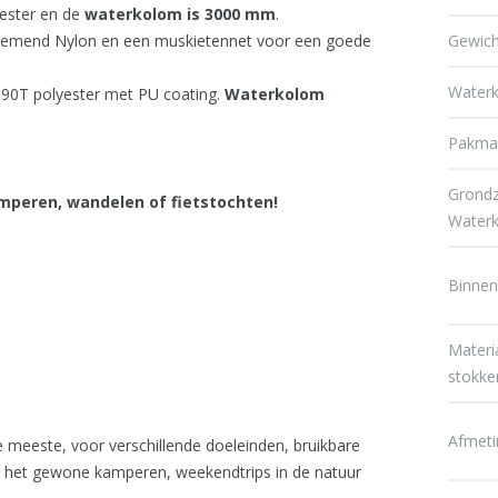
yester en de
waterkolom is 3000 mm
.
ademend Nylon en een muskietennet voor een goede
Gewich
Water
190T polyester met PU coating.
Waterkolom
Pakma
Grondz
amperen, wandelen of fietstochten!
Water
Binnen
Materi
stokke
Afmet
 meeste, voor verschillende doeleinden, bruikbare
r het gewone kamperen, weekendtrips in de natuur