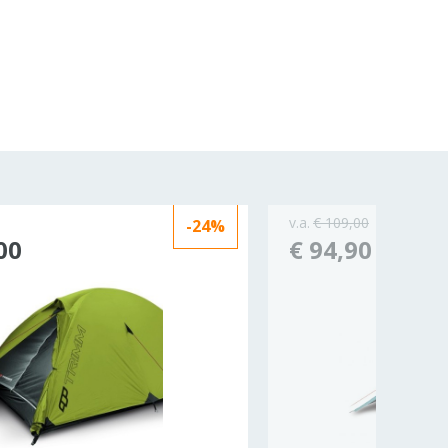
v.a.
€ 109,00
-24%
00
€ 94,90