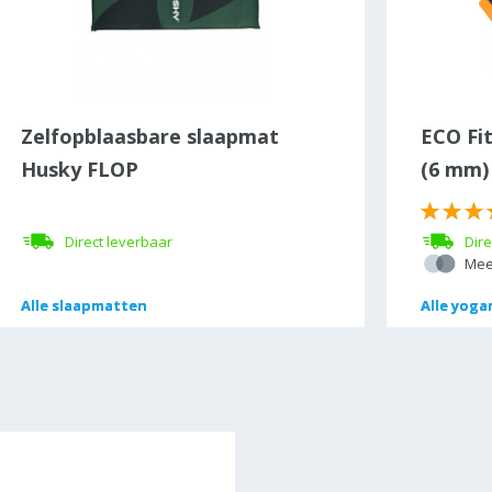
Zelfopblaasbare slaapmat
ECO Fi
Husky FLOP
(6 mm)
Direct leverbaar
Dire
Mee
Alle
Alle
slaapmatten
slaapmatten
Alle
Alle
yoga
yoga