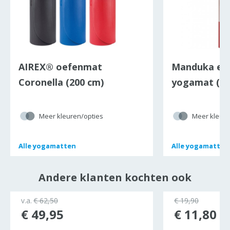
AIREX® oefenmat
Manduka eK
Coronella (200 cm)
yogamat (18
Meer kleuren/opties
Meer kleure
Alle
Alle
yogamatten
yogamatten
Alle
Alle
yogamatten
yogamatten
Andere klanten kochten ook
v.a.
€ 62,50
€ 19,90
€ 49,95
€ 11,80