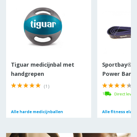
Tiguar medicijnbal met
Sportbay® r
handgrepen
Power Band 
(1)
(
Direct lever
Alle
Alle
harde medicijnballen
harde medicijnballen
Alle
Alle
fitness elast
fitness elast