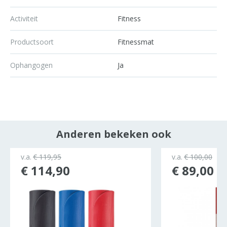
Activiteit
Fitness
Productsoort
Fitnessmat
Ophangogen
Ja
Anderen bekeken ook
v.a.
€ 119,95
v.a.
€ 100,00
€ 114,90
€ 89,00