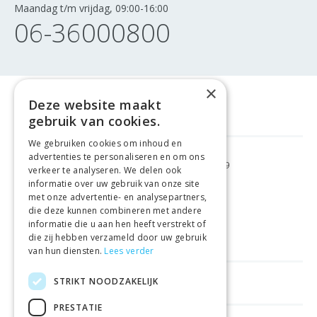
Maandag t/m vrijdag, 09:00-16:00
06-36000800
×
Deze website maakt
gebruik van cookies.
We gebruiken cookies om inhoud en
advertenties te personaliseren en om ons
GRATIS VERZENDING
VANAF €99
verkeer te analyseren. We delen ook
informatie over uw gebruik van onze site
met onze advertentie- en analysepartners,
GEMAKKELIJK
RETOURNEREN
die deze kunnen combineren met andere
informatie die u aan hen heeft verstrekt of
LAAGSTE
PRIJSGARANTIE
die zij hebben verzameld door uw gebruik
van hun diensten.
Lees verder
STRIKT NOODZAKELIJK
HANDIGE LINKS
PRESTATIE