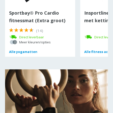
Sportbay® Pro Cardio
Insportline 
fitnessmat (Extra groot)
met ketting
(14)
Direct leverbaar
Direct lever
Meer kleuren/opties
Alle
Alle
yogamatten
yogamatten
Alle
Alle
fitness acce
fitness acce