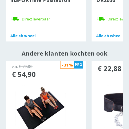
inSPORTline Pushabroll
DR2030
Direct leverbaar
Direct lever
Alle
Alle
ab wheel
ab wheel
Alle
Alle
ab wheel
ab wheel
Andere klanten kochten ook
-31%
PRO
v.a.
€ 79,00
€ 22,88
€ 54,90