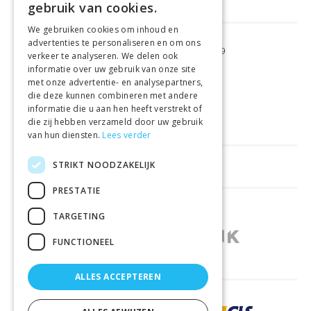
gebruik van cookies.
We gebruiken cookies om inhoud en
advertenties te personaliseren en om ons
GRATIS VERZENDING
VANAF €99
verkeer te analyseren. We delen ook
informatie over uw gebruik van onze site
met onze advertentie- en analysepartners,
GEMAKKELIJK
RETOURNEREN
die deze kunnen combineren met andere
informatie die u aan hen heeft verstrekt of
LAAGSTE
PRIJSGARANTIE
die zij hebben verzameld door uw gebruik
van hun diensten.
Lees verder
STRIKT NOODZAKELIJK
HANDIGE LINKS
PRESTATIE
WINKELS IN ANDERE LANDEN
TARGETING
FUNCTIONEEL
ALLES ACCEPTEREN