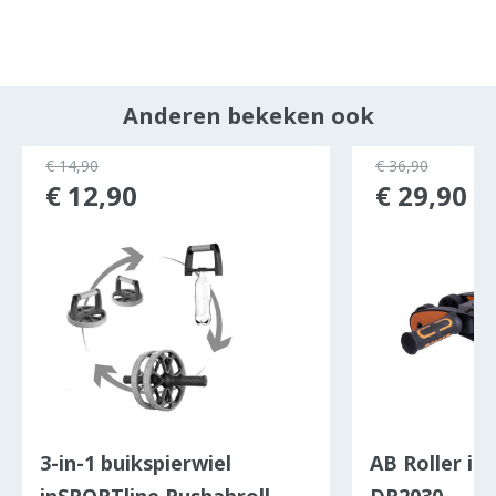
Anderen bekeken ook
ocht
€ 14,90
€ 36,90
€ 12,90
€ 29,90
3-in-1 buikspierwiel
AB Roller in