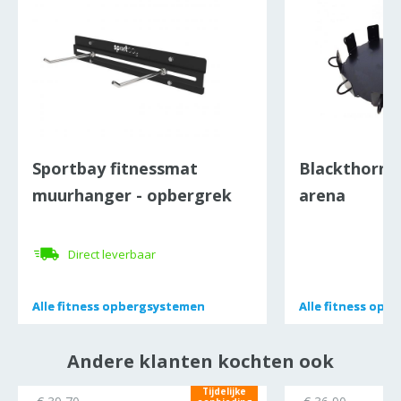
Sportbay fitnessmat
Blackthorn 
muurhanger - opbergrek
arena
Direct leverbaar
Alle
Alle
fitness opbergsystemen
fitness opbergsystemen
Alle
Alle
fitness opb
fitness opb
Andere klanten kochten ook
Tijdelijke