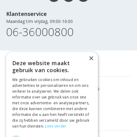
Klantenservice
Maandag t/m vrijdag, 09:00-16:00
06-36000800
×
Deze website maakt
gebruik van cookies.
We gebruiken cookies om inhoud en
advertenties te personaliseren en om ons
GRATIS VERZENDING
VANAF €99
verkeer te analyseren. We delen ook
informatie over uw gebruik van onze site
met onze advertentie- en analysepartners,
GEMAKKELIJK
RETOURNEREN
die deze kunnen combineren met andere
informatie die u aan hen heeft verstrekt of
LAAGSTE
PRIJSGARANTIE
die zij hebben verzameld door uw gebruik
van hun diensten.
Lees verder