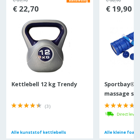
€ 39,70
€ 36,90
aanbieding
€ 22,70
€ 19,90
Kettlebell 12 kg Trendy
Sportbay® t
massage set 
(3)
(
Direct lever
Alle
Alle
kunststof kettlebells
kunststof kettlebells
Alle
Alle
kleine foamr
kleine foamr