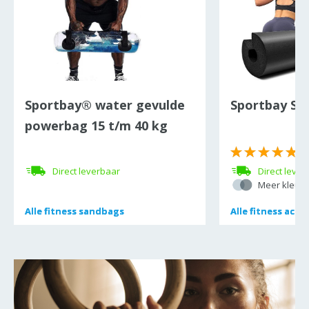
Sportbay® water gevulde
Sportbay Sq
powerbag 15 t/m 40 kg
(
Direct leverbaar
Direct lever
Meer kleure
Alle
Alle
fitness sandbags
fitness sandbags
Alle
Alle
fitness acce
fitness acce