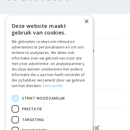
×
Deze website maakt
gebruik van cookies.
We gebruiken cookies om inhoud en
advertenties te personaliseren en om ons
GRATIS VERZENDING
VANAF €99
verkeer te analyseren. We delen ook
informatie over uw gebruik van onze site
met onze advertentie- en analysepartners,
GEMAKKELIJK
RETOURNEREN
die deze kunnen combineren met andere
informatie die u aan hen heeft verstrekt of
LAAGSTE
PRIJSGARANTIE
die zij hebben verzameld door uw gebruik
van hun diensten.
Lees verder
STRIKT NOODZAKELIJK
HANDIGE LINKS
PRESTATIE
WINKELS IN ANDERE LANDEN
TARGETING