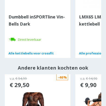
Dumbbell inSPORTline Vin-
LMX65 LMX.
Bells Dark
kettlebell (8
Direct leverbaar
Alle
Alle
kettlebells voor crossfit
kettlebells voor crossfit
Alle
Alle
professionel
professionel
Andere klanten kochten ook
-46%
ocht
v.a.
€ 54,99
v.a.
€ 14,90
€ 29,50
€ 9,90