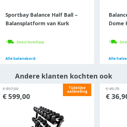
Sportbay Balance Half Ball –
Balanc
Balansplatform van Kurk
Dome 
Direct leverbaar
Dire
Alle
Alle
balansbord
balansbord
Alle
Alle
halve
halve
Andere klanten kochten ook
Tijdelijke
€ 897,00
€ 49,70
aanbieding
€ 599,00
€ 36,9