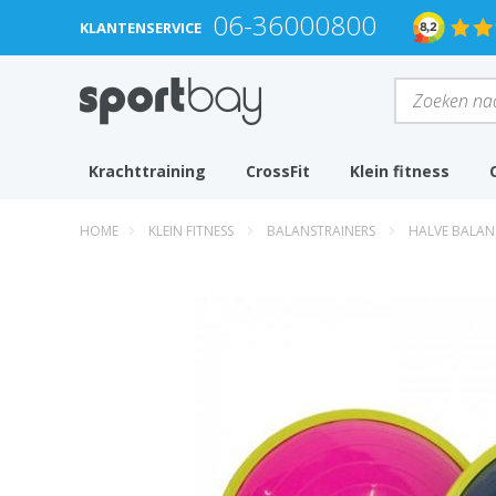
06-36000800
KLANTENSERVICE
Krachttraining
CrossFit
Klein fitness
HOME
KLEIN FITNESS
BALANSTRAINERS
HALVE BALAN