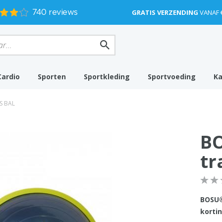
GRATIS VERZENDING
VANAF 
Cardio
Sporten
Sportkleding
Sportvoeding
K
S BAL
BO
tr
BOSU®
kortin