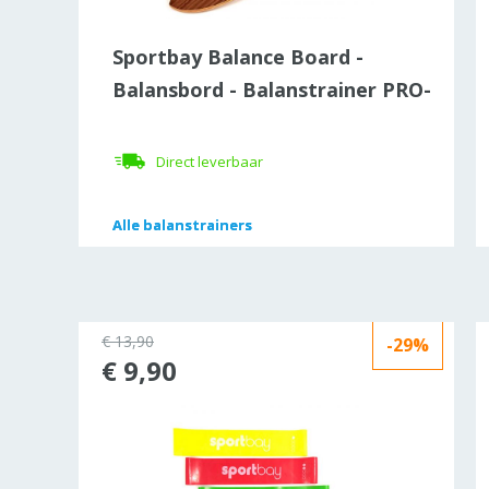
Sportbay Balance Board -
Balansbord - Balanstrainer PRO-
1
Direct leverbaar
Alle
Alle
balanstrainers
balanstrainers
€ 13,90
24%
-29%
€ 9,90