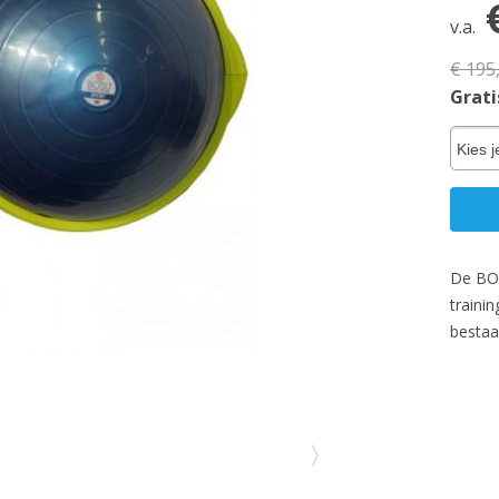
€
v.a.
€ 195
Grati
Kies j
De BOS
traini
bestaa