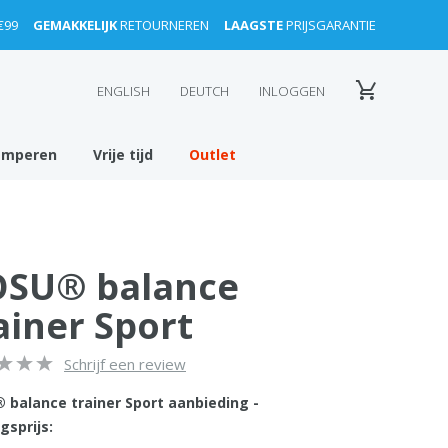
€99
GEMAKKELIJK
RETOURNEREN
LAAGSTE
PRIJSGARANTIE
ENGLISH
DEUTCH
INLOGGEN
amperen
Vrije tijd
Outlet
SU® balance
ainer Sport
Schrijf een review
 balance trainer Sport aanbieding -
gsprijs: