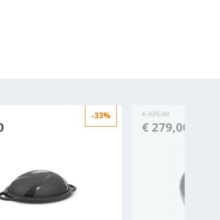
€ 325,00
-33%
0
€ 279,00