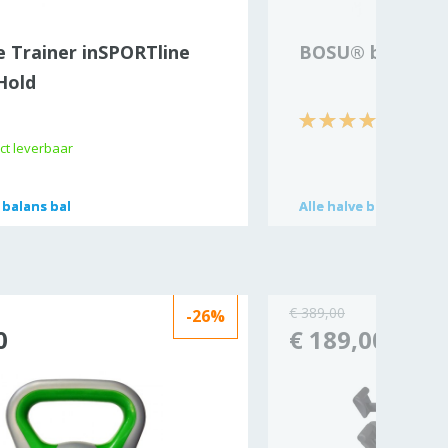
e Trainer inSPORTline
BOSU® balanstra
Hold
(1)
ct leverbaar
 balans bal
 balans bal
Alle
Alle
halve balans bal
halve balans bal
€ 389,00
-26%
0
€ 189,00