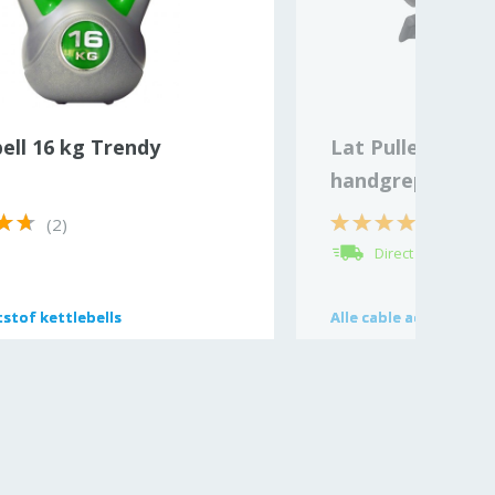
ell 16 kg Trendy
Lat Pulley Ergo 
handgrepen set 
(2)
(1)
Direct leverbaar
stof kettlebells
stof kettlebells
Alle
Alle
cable accessoires
cable accessoires