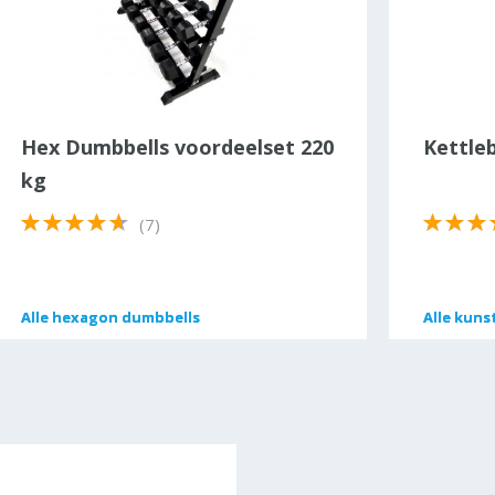
Hex Dumbbells voordeelset 220
Kettleb
kg
(7)
Alle
Alle
hexagon dumbbells
hexagon dumbbells
Alle
Alle
kunst
kunst