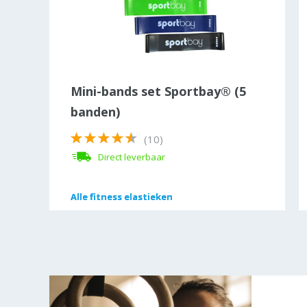
Mini-bands set Sportbay® (5
banden)
(10)
Direct leverbaar
Alle
Alle
fitness elastieken
fitness elastieken