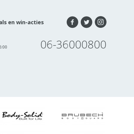
ls en win-acties
06-36000800
6:00