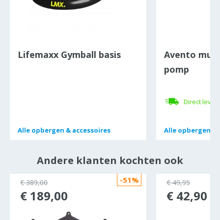
Lifemaxx Gymball basis
Avento mult
pomp
Direct lever
Alle
Alle
opbergen & accessoires
opbergen & accessoires
Alle
Alle
opbergen & 
opbergen & 
Andere klanten kochten ook
-51%
€ 389,00
€ 49,95
€ 189,00
€ 42,90