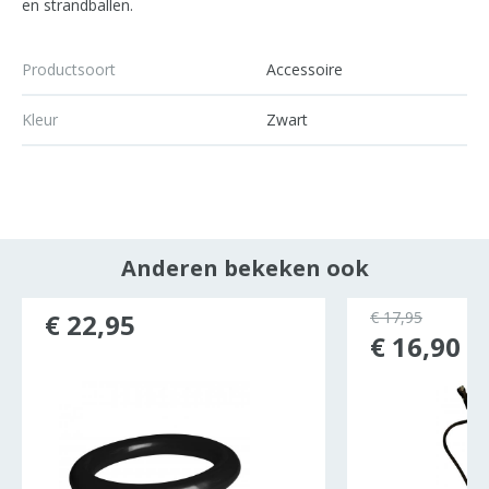
en strandballen.
Productsoort
Accessoire
Kleur
Zwart
Anderen bekeken ook
ocht
€ 22,95
€ 17,95
€ 16,90