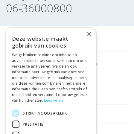
06-36000800
×
Deze website maakt
gebruik van cookies.
We gebruiken cookies om inhoud en
advertenties te personaliseren en om ons
GRATIS VERZENDING
VANAF €99
verkeer te analyseren. We delen ook
informatie over uw gebruik van onze site
met onze advertentie- en analysepartners,
GEMAKKELIJK
RETOURNEREN
die deze kunnen combineren met andere
informatie die u aan hen heeft verstrekt of
LAAGSTE
PRIJSGARANTIE
die zij hebben verzameld door uw gebruik
van hun diensten.
Lees verder
STRIKT NOODZAKELIJK
HANDIGE LINKS
PRESTATIE
WINKELS IN ANDERE LANDEN