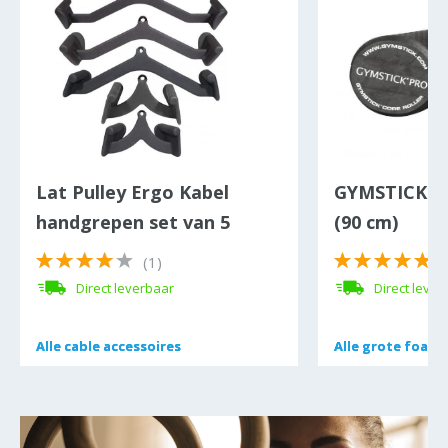
Lat Pulley Ergo Kabel
GYMSTICK Pr
handgrepen set van 5
(90 cm)
stuks
(1)
Direct leverbaar
Direct lever
Alle
Alle
cable accessoires
cable accessoires
Alle
Alle
grote foamro
grote foamro