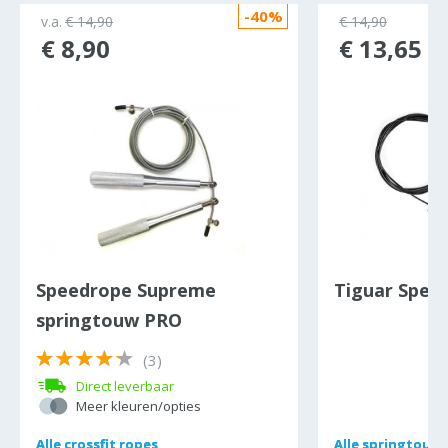
-40%
ocht
v.a.
€ 14,90
€ 14,90
€ 8,90
€ 13,65
Speedrope Supreme
Tiguar Spee
springtouw PRO
(3)
Direct leverbaar
Meer kleuren/opties
Alle
Alle
crossfit ropes
crossfit ropes
Alle
Alle
springtouw
springtouw