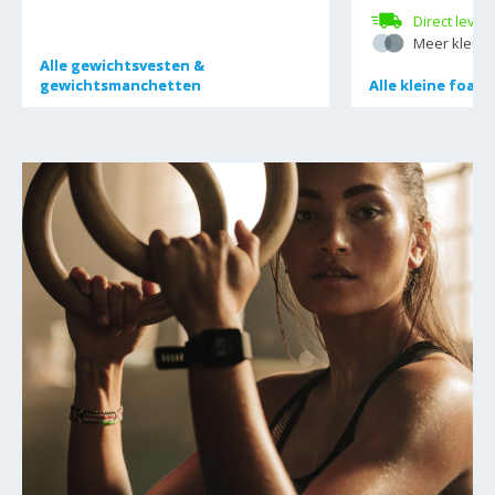
Direct lever
Meer kleure
Alle
Alle
gewichtsvesten &
gewichtsvesten &
gewichtsmanchetten
gewichtsmanchetten
Alle
Alle
kleine foamr
kleine foamr