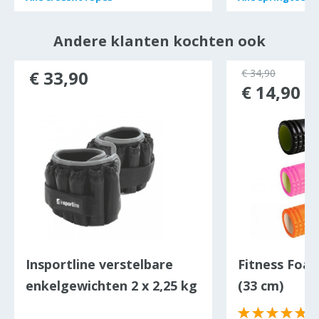
Andere klanten kochten ook
€ 33,90
€ 34,90
€ 14,90
Insportline verstelbare
Fitness Foam
enkelgewichten 2 x 2,25 kg
(33 cm)
(