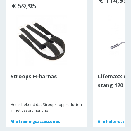
€ 59,95
Stroops H-harnas
Lifemaxx ol
stang 120 c
Het is bekend dat Stroops topproducten
in het assortiment he
Alle
Alle
trainingsaccessoires
trainingsaccessoires
Alle
Alle
halterstang
halterstang