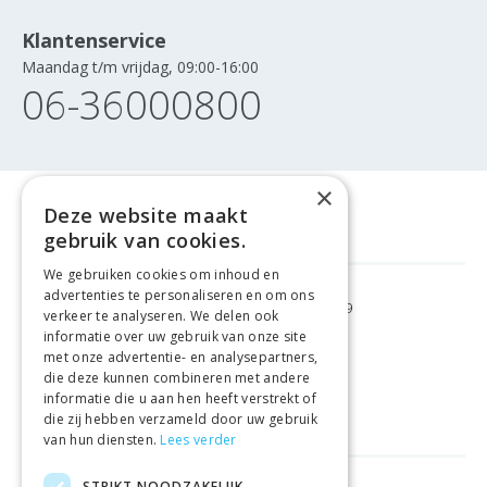
Klantenservice
Maandag t/m vrijdag, 09:00-16:00
06-36000800
×
Deze website maakt
gebruik van cookies.
We gebruiken cookies om inhoud en
advertenties te personaliseren en om ons
GRATIS VERZENDING
VANAF €99
verkeer te analyseren. We delen ook
informatie over uw gebruik van onze site
met onze advertentie- en analysepartners,
GEMAKKELIJK
RETOURNEREN
die deze kunnen combineren met andere
informatie die u aan hen heeft verstrekt of
LAAGSTE
PRIJSGARANTIE
die zij hebben verzameld door uw gebruik
van hun diensten.
Lees verder
STRIKT NOODZAKELIJK