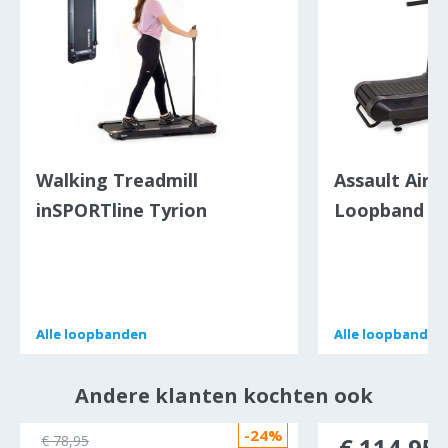
Walking Treadmill
Assault AirR
inSPORTline Tyrion
Loopband
Alle
Alle
loopbanden
loopbanden
Alle
Alle
loopbanden
loopbanden
Andere klanten kochten ook
-24%
€ 78,95
€ 114,95