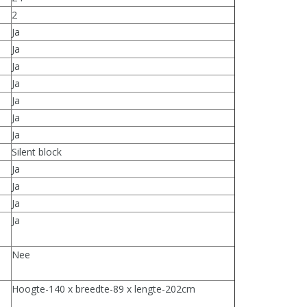
2
Ja
Ja
Ja
Ja
Ja
Ja
Ja
Silent block
Ja
Ja
Ja
Ja
Nee
Hoogte-140 x breedte-89 x lengte-202cm