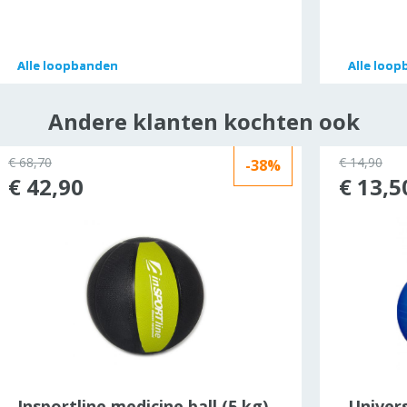
Alle
Alle
loopbanden
loopbanden
Alle
Alle
loop
loop
Andere klanten kochten ook
€ 68,70
€ 14,90
-38%
€ 42,90
€ 13,5
Insportline medicine ball (5 kg)
Univers