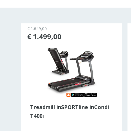
€ 1.649,00
rkocht
€ 1.499,00
-03
Treadmill inSPORTline inCondi
T400i