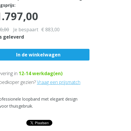
gsprijs:
1.797,00
80,00
Je bespaart
€ 883,00
s geleverd
vering in
12-14
werkdag(en)
edkoper gezien?
Vraag een prijsmatch
ofessionele loopband met elegant design
voor thuisgebruik.