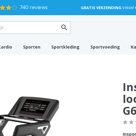
GRATIS VERZENDING
VANAF 
Cardio
Sporten
Sportkleding
Sportvoeding
K
In
lo
G
Inspo