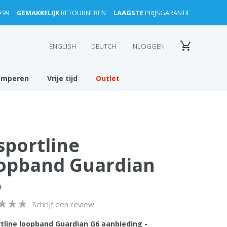
€99
GEMAKKELIJK
RETOURNEREN
LAAGSTE
PRIJSGARANTIE
ENGLISH
DEUTCH
INLOGGEN
amperen
Vrije tijd
Outlet
sportline
opband Guardian
6
Schrijf een review
rtline loopband Guardian G6 aanbieding -