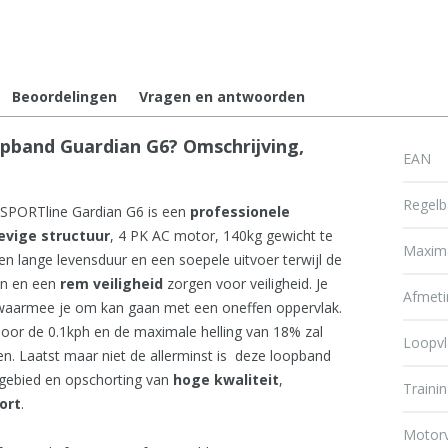
Beoordelingen
Vragen en antwoorden
pband Guardian G6? Omschrijving,
EAN
Regelb
nSPORTline Gardian G6 is een
professionele
evige
structuur
, 4 PK AC motor, 140kg gewicht te
Maxima
n lange levensduur en een soepele uitvoer terwijl de
en en een
rem
veiligheid
zorgen voor veiligheid. Je
Afmet
waarmee je om kan gaan met een oneffen oppervlak.
door de 0.1kph en de maximale helling van 18% zal
Loopvl
en. Laatst maar niet de allerminst is deze loopband
pgebied en opschorting van
hoge
kwaliteit
,
Trainin
ort
.
Motor