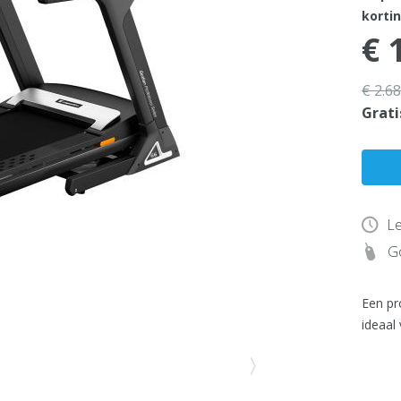
kortin
€ 
€ 2.6
Grati
Le
Go
Een pr
ideaal 