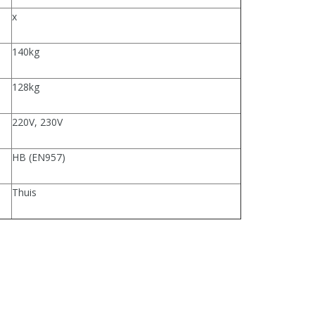
x
140kg
128kg
220V, 230V
HB (EN957)
Thuis