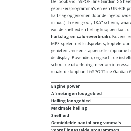
De loopband inSPORTline Gardian G6 heeft
gebruikersprogramma's en een UNHCR-pro
hartslag opgenomen door de ingebouwde 
minuut). In een groot, 18.5" scherm, waar
van de snelheid en helling knoppen kunt u a
hartslag en calorieverbruik
). Bovendie
MP3-speler met luidsprekers, koptelefoon
genieten van een stappenteller (opname 
de display. Bovendien, ongeacht de instell
schoot de uitoefening meer om interessant
maakt de loopband inSPORTline Gardian
Engine power
Afmetingen loopgebied
Helling loopgebied
Maximale helling
Snelheid
Gemiddelde aantal programma's
Vooraf ingestelde programma's