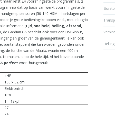
 maar liefst 24 vooraf ingestelde programma's, 2
gramma dat op basis van werkt vooraf ingestelde
Borstb
handgreep sensoren (50-140 HSM – hartslagen per
onder je grote bedieningsknoppen vindt, met inbegrip
Transp
lle informatie (
tijd, snelheid, helling, afstand,
n, de Gardian G6 beschikt ook over een USB-input,
Verbin
 ingang en groef van de geheugenkaart. Je kan ook
Hellin
het aantal stappen) die kan worden gevonden onder
ing, de functie van de Matrix, waarin een 400 m
 te maken, is op de hele tijd. Al het bovenstaande
 G6
perfect
voor thuisgebruik.
4HP
150 x 52 cm
Elektronisch
18%
1 – 18kph
27
24