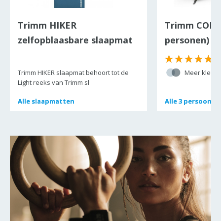
Trimm HIKER
Trimm COME
zelfopblaasbare slaapmat
personen)
Trimm HIKER slaapmat behoort tot de
Meer kleure
Light reeks van Trimm sl
Alle
Alle
slaapmatten
slaapmatten
Alle
Alle
3 persoons 
3 persoons 