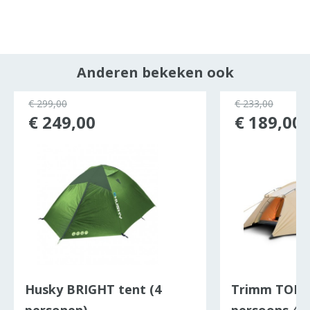
Anderen bekeken ook
ocht
€ 299,00
€ 233,00
€ 249,00
€ 189,00
Husky BRIGHT tent (4
Trimm TORN