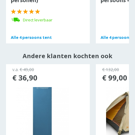
personen)
persoons 4-
Direct leverbaar
Alle
Alle
4 persoons tent
4 persoons tent
Alle
Alle
4 persoons 
4 persoons 
Andere klanten kochten ook
v.a.
€ 49,00
€ 132,00
€ 36,90
€ 99,00