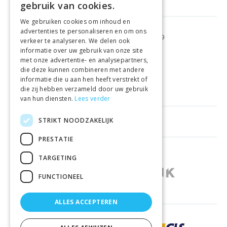
gebruik van cookies.
We gebruiken cookies om inhoud en
advertenties te personaliseren en om ons
GRATIS VERZENDING
VANAF €99
verkeer te analyseren. We delen ook
informatie over uw gebruik van onze site
met onze advertentie- en analysepartners,
GEMAKKELIJK
RETOURNEREN
die deze kunnen combineren met andere
informatie die u aan hen heeft verstrekt of
LAAGSTE
PRIJSGARANTIE
die zij hebben verzameld door uw gebruik
van hun diensten.
Lees verder
STRIKT NOODZAKELIJK
HANDIGE LINKS
PRESTATIE
WINKELS IN ANDERE LANDEN
TARGETING
FUNCTIONEEL
ALLES ACCEPTEREN