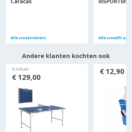
Caracas
inSPORTline
Alle
Alle
crosstrainers
crosstrainers
Alle
Alle
crossfit op
crossfit op
Andere klanten kochten ook
€ 139,00
€ 12,90
€ 129,00