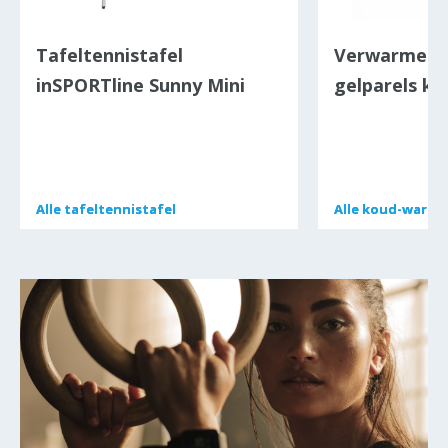
Tafeltennistafel
Verwarmend
inSPORTline Sunny Mini
gelparels kn
elleboogwra
Vivogeno
Alle
Alle
tafeltennistafel
tafeltennistafel
Alle
Alle
koud-warm 
koud-warm 