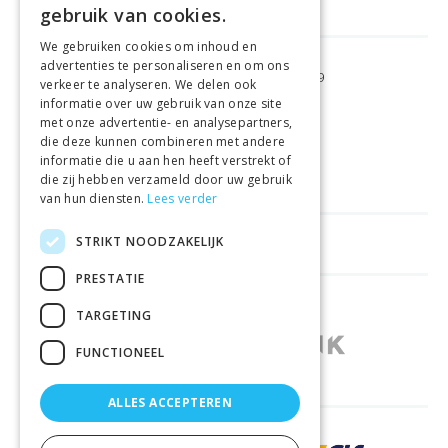
gebruik van cookies.
We gebruiken cookies om inhoud en
advertenties te personaliseren en om ons
GRATIS VERZENDING
VANAF €99
verkeer te analyseren. We delen ook
informatie over uw gebruik van onze site
met onze advertentie- en analysepartners,
GEMAKKELIJK
RETOURNEREN
die deze kunnen combineren met andere
informatie die u aan hen heeft verstrekt of
LAAGSTE
PRIJSGARANTIE
die zij hebben verzameld door uw gebruik
van hun diensten.
Lees verder
STRIKT NOODZAKELIJK
HANDIGE LINKS
PRESTATIE
WINKELS IN ANDERE LANDEN
TARGETING
FUNCTIONEEL
ALLES ACCEPTEREN