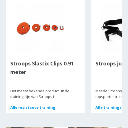
Stroops Slastix Clips 0.91
Stroops jump
meter
Het meest bekende product uit de
Met de Stroops Jum
trainingslijn van Stroops i
topsporter trainen
Alle
Alle
resistance training
resistance training
Alle
Alle
trainingsacc
trainingsacc