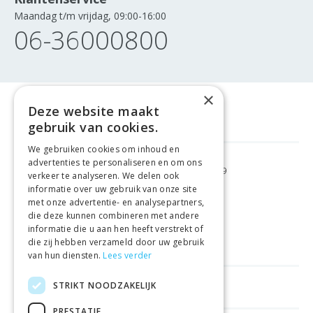
Maandag t/m vrijdag, 09:00-16:00
06-36000800
×
Deze website maakt
gebruik van cookies.
We gebruiken cookies om inhoud en
advertenties te personaliseren en om ons
GRATIS VERZENDING
VANAF €99
verkeer te analyseren. We delen ook
informatie over uw gebruik van onze site
met onze advertentie- en analysepartners,
GEMAKKELIJK
RETOURNEREN
die deze kunnen combineren met andere
informatie die u aan hen heeft verstrekt of
LAAGSTE
PRIJSGARANTIE
die zij hebben verzameld door uw gebruik
van hun diensten.
Lees verder
STRIKT NOODZAKELIJK
HANDIGE LINKS
PRESTATIE