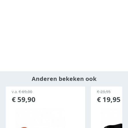
Anderen bekeken ook
ocht
v.a.
€ 69,00
€ 23,95
€ 59,90
€ 19,95