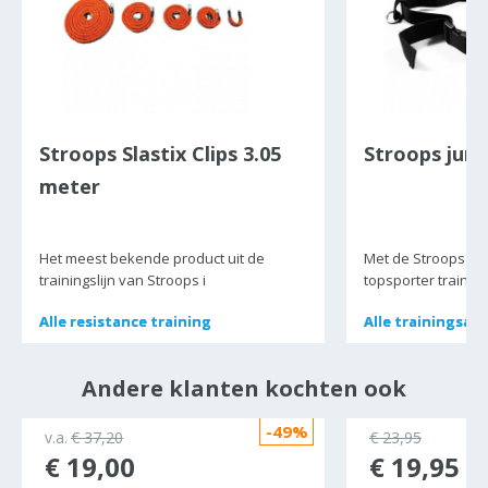
Stroops Slastix Clips 3.05
Stroops jump
meter
Het meest bekende product uit de
Met de Stroops Jum
trainingslijn van Stroops i
topsporter trainen
Alle
Alle
resistance training
resistance training
Alle
Alle
trainingsacc
trainingsacc
Andere klanten kochten ook
-49%
ocht
v.a.
€ 37,20
€ 23,95
€ 19,00
€ 19,95