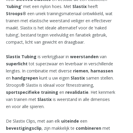
‘tubing’
met een nylon hoes. Met
Slastix
heeft
Stroops
®
een uniek trainingsmateriaal ontwikkeld, wat
trainen met elastische weerstand veiliger en effectiever
maakt. Slastix is het ideale alternatief voor de ‘naked
tubing’, bestand tegen veelvuldig en fanatiek gebruik,
compact, licht van gewicht en draagbaar.
Slastix Tubing
is verkrijgbaar in
weerstanden
van
superlicht
tot superzwaar en leverbaar in verschillende
lengtes. In combinatie met diverse
riemen
,
harnassen
en
handgrepen
kunt u uw eigen
Slastix
samen stellen.
Stroops® Slastix is ideaal voor fitnesstraining,
sportspecifieke
training
en
revalidatie
. Het kenmerk
van trainen met
Slastix
is weerstand in alle dimensies
en voor alle spieren.
De Slastix Clips, met aan elk
uiteinde
een
bevestigingsclip
, zijn makkelijk te
combineren
met