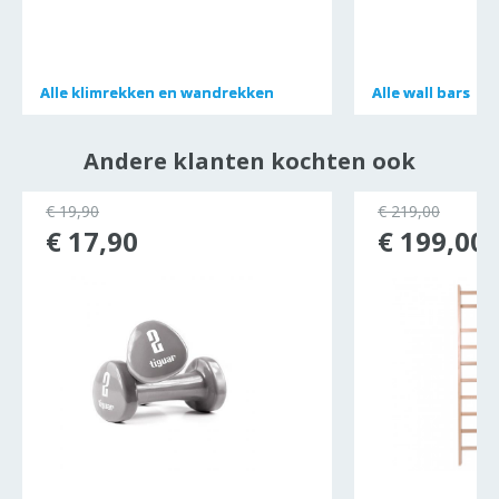
Alle
Alle
klimrekken en wandrekken
klimrekken en wandrekken
Alle
Alle
wall bars
wall bars
Andere klanten kochten ook
€ 19,90
€ 219,00
€ 17,90
€ 199,00