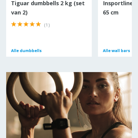
Tiguar dumbbells 2 kg (set
Insportline 
van 2)
65 cm
(1)
Alle
Alle
dumbbells
dumbbells
Alle
Alle
wall bars
wall bars