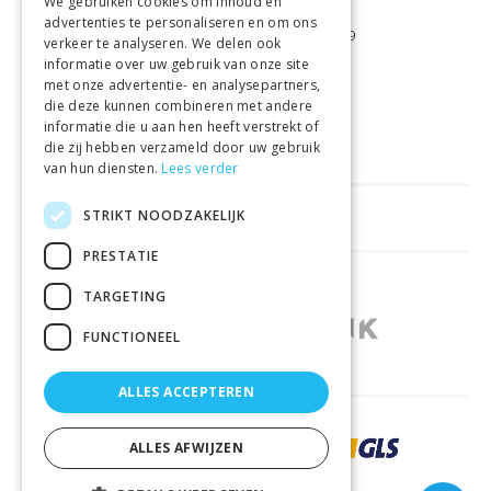
We gebruiken cookies om inhoud en
advertenties te personaliseren en om ons
GRATIS VERZENDING
VANAF €99
verkeer te analyseren. We delen ook
informatie over uw gebruik van onze site
met onze advertentie- en analysepartners,
GEMAKKELIJK
RETOURNEREN
die deze kunnen combineren met andere
informatie die u aan hen heeft verstrekt of
LAAGSTE
PRIJSGARANTIE
die zij hebben verzameld door uw gebruik
van hun diensten.
Lees verder
STRIKT NOODZAKELIJK
HANDIGE LINKS
PRESTATIE
WINKELS IN ANDERE LANDEN
TARGETING
FUNCTIONEEL
ALLES ACCEPTEREN
ZORGVULDIG BEZORGD DOOR
ALLES AFWIJZEN