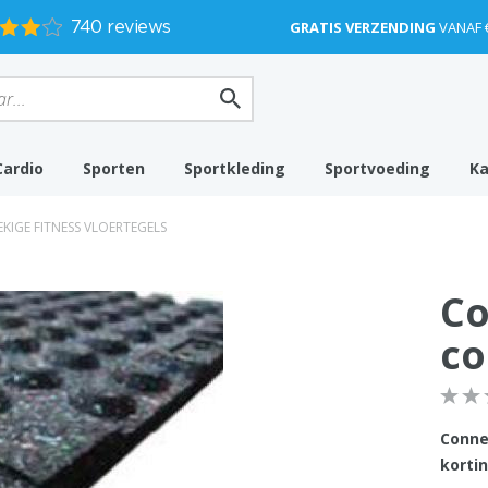
GRATIS VERZENDING
VANAF 
Cardio
Sporten
Sportkleding
Sportvoeding
K
KIGE FITNESS VLOERTEGELS
Co
co
Conne
kortin