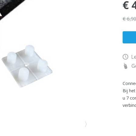
€ 
€ 6,9
Le
Go
Connec
Bij he
u 7 co
verbin