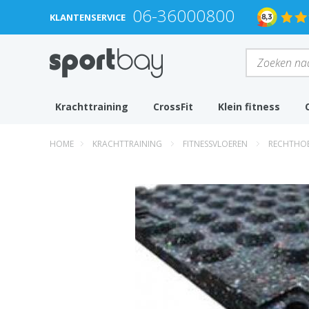
06-36000800
KLANTENSERVICE
Krachttraining
CrossFit
Klein fitness
HOME
KRACHTTRAINING
FITNESSVLOEREN
RECHTHOE