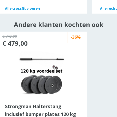
Alle
Alle
crossfit vloeren
crossfit vloeren
Alle
Alle
recht
recht
Andere klanten kochten ook
€ 749,00
-36%
€ 479,00
Strongman Halterstang
inclusief bumper plates 120 kg