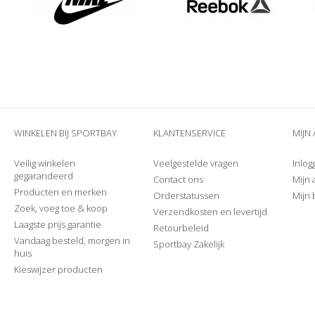
WINKELEN BIJ SPORTBAY
KLANTENSERVICE
MIJN
Veilig winkelen
Veelgestelde vragen
Inlog
gegarandeerd
Contact ons
Mijn
Producten en merken
Orderstatussen
Mijn 
Zoek, voeg toe & koop
Verzendkosten en levertijd
Laagste prijs garantie
Retourbeleid
Vandaag besteld, morgen in
Sportbay Zakelijk
huis
Kieswijzer producten