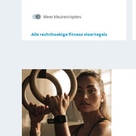
Meer kleuren/opties
Alle
Alle
rechthoekige fitness vloertegels
rechthoekige fitness vloertegels