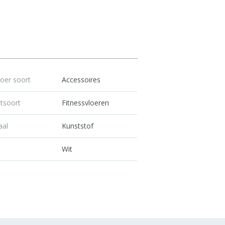
loer soort
Accessoires
tsoort
Fitnessvloeren
aal
Kunststof
Wit