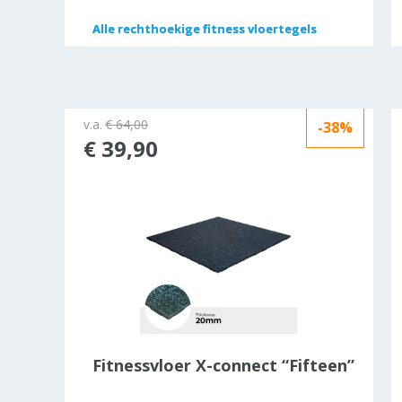
Alle
Alle
rechthoekige fitness vloertegels
rechthoekige fitness vloertegels
v.a.
€ 64,00
-38%
€ 39,90
Fitnessvloer X-connect “Fifteen”