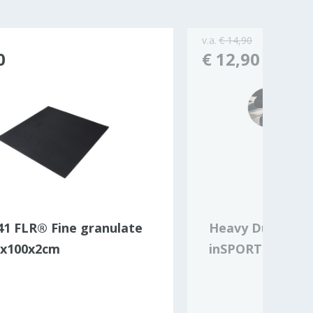
v.a.
€ 14,90
0
€ 12,90
1 FLR® Fine granulate
Heavy Duty Flo
00x100x2cm
inSPORTline Prot
cm