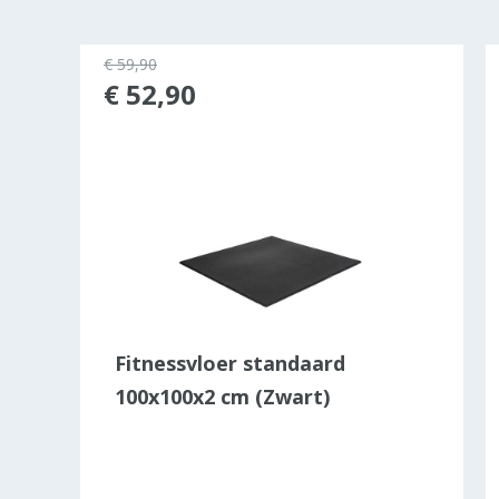
€ 59,90
28%
€ 52,90
)
Fitnessvloer standaard
100x100x2 cm (Zwart)