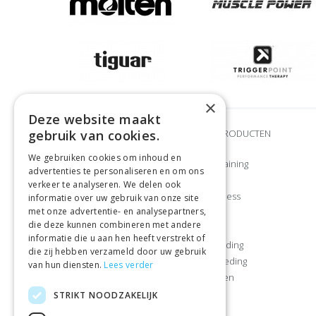
×
Deze website maakt
gebruik van cookies.
MERKEN
ONZE PRODUCTEN
We gebruiken cookies om inhoud en
Adidas
Krachttraining
advertenties te personaliseren en om ons
Airex
CrossFit
verkeer te analyseren. We delen ook
Craft
Klein fitness
informatie over uw gebruik van onze site
met onze advertentie- en analysepartners,
Gymstick
Cardio
die deze kunnen combineren met andere
Let’s Bands
Sporten
informatie die u aan hen heeft verstrekt of
Manduka
Sportkleding
die zij hebben verzameld door uw gebruik
Muscle Power
Sportvoeding
van hun diensten.
Lees verder
Nike
Kamperen
Reebok
Vrije tijd
STRIKT NOODZAKELIJK
Sportbay®