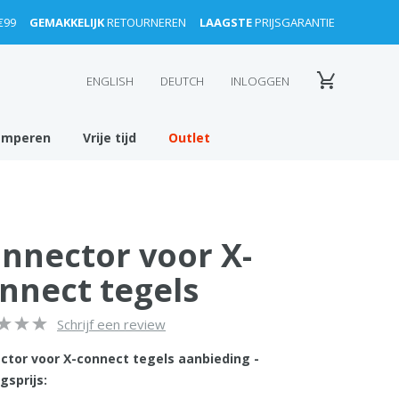
€99
GEMAKKELIJK
RETOURNEREN
LAAGSTE
PRIJSGARANTIE
ENGLISH
DEUTCH
INLOGGEN
amperen
Vrije tijd
Outlet
nnector voor X-
nnect tegels
Schrijf een review
ctor voor X-connect tegels aanbieding -
gsprijs: