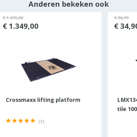
Anderen bekeken ook
€ 1.399,00
€ 36,99
€ 1.349,00
€ 34,9
Crossmaxx lifting platform
LMX134
tile 1
(3)