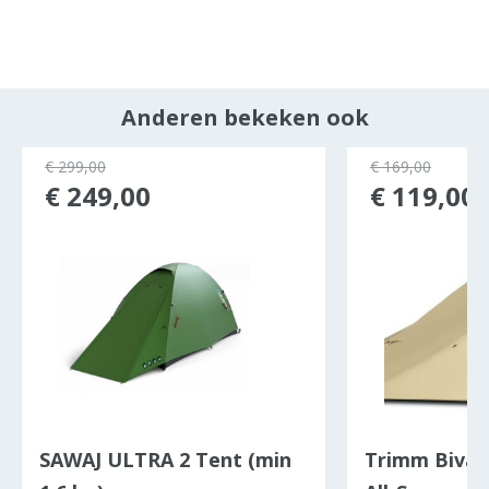
Anderen bekeken ook
ocht
€ 299,00
€ 169,00
€ 249,00
€ 119,00
SAWAJ ULTRA 2 Tent (min
Trimm Bivak