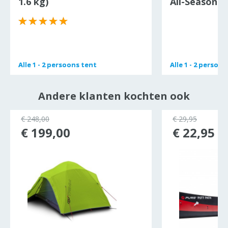
1.6 kg)
All-Season E
Alle
Alle
1 - 2 persoons tent
1 - 2 persoons tent
Alle
Alle
1 - 2 persoo
1 - 2 persoo
Andere klanten kochten ook
€ 248,00
€ 29,95
€ 199,00
€ 22,95