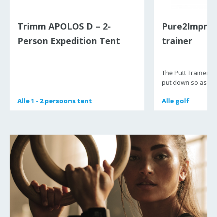
Trimm APOLOS D – 2-
Pure2Improv
Person Expedition Tent
trainer
(All-Season)
The Putt Trainer se
put down so as to
Alle
Alle
1 - 2 persoons tent
1 - 2 persoons tent
Alle
Alle
golf
golf