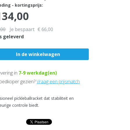
ding - kortingsprijs:
134,00
,00
Je bespaart
€ 66,00
s geleverd
vering in
7-9
werkdag(en)
edkoper gezien?
Vraag een prijsmatch
ioneel pickleballracket dat stabiliteit en
urige controle biedt.