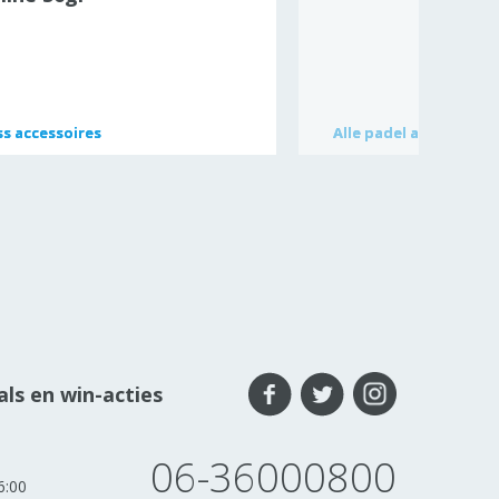
ss accessoires
ss accessoires
Alle
Alle
padel accessoires
padel accessoires
ls en win-acties
06-36000800
6:00