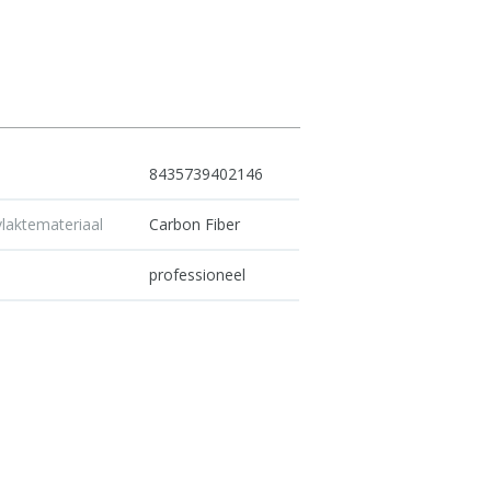
8435739402146
laktemateriaal
Carbon Fiber
u
professioneel