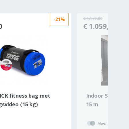
€ 1.179,00
-21%
0
€ 1.059,00
CK fitness bag met
Indoor Sprintba
gsvideo (15 kg)
15 m
Meer kleuren/opt