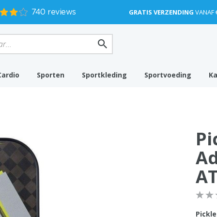
GRATIS VERZENDING
VANAF 
Cardio
Sporten
Sportkleding
Sportvoeding
K
Pi
Ad
AT
Pickl