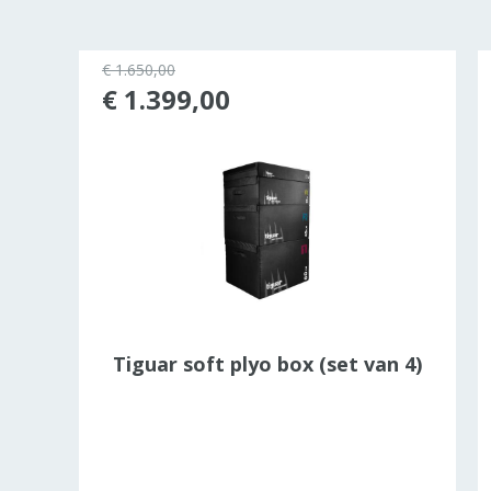
€ 1.650,00
45%
€ 1.399,00
at
Tiguar soft plyo box (set van 4)