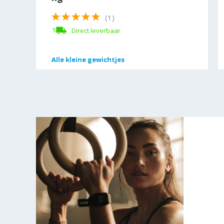
(1)
Direct leverbaar
Alle
Alle
kleine gewichtjes
kleine gewichtjes