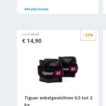
Alle
Alle
plyo boxes
plyo boxes
v.a.
€ 18,90
-21%
€ 14,90
ine
Tiguar enkelgewichten 0,5 tot 2
kg