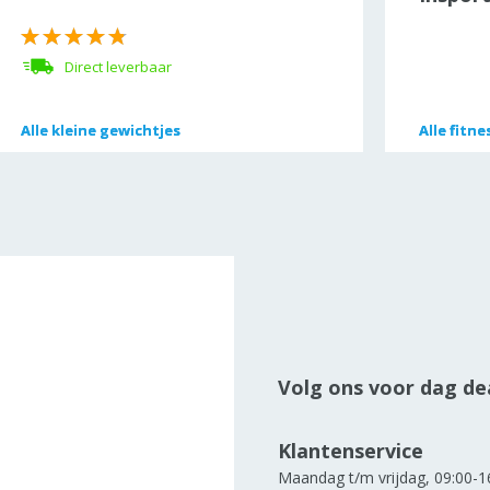
Direct leverbaar
Alle
Alle
kleine gewichtjes
kleine gewichtjes
Alle
Alle
fitne
fitne
Volg ons voor dag dea
Klantenservice
Maandag t/m vrijdag, 09:00-1