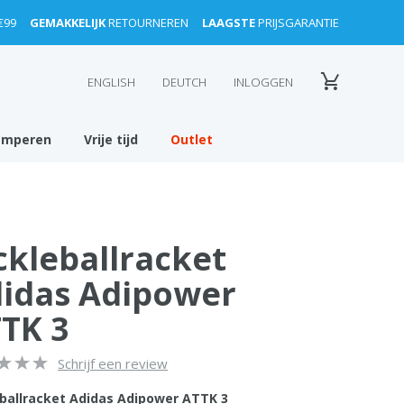
€99
GEMAKKELIJK
RETOURNEREN
LAAGSTE
PRIJSGARANTIE
ENGLISH
DEUTCH
INLOGGEN
amperen
Vrije tijd
Outlet
ckleballracket
idas Adipower
TK 3
Schrijf een review
eballracket Adidas Adipower ATTK 3