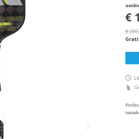
aanbie
€ 
€ 200
Grati
Le
Go
Profess
nauwke