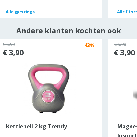
Alle
Alle
gym rings
gym rings
Alle
Alle
fitne
fitne
Andere klanten kochten ook
€ 6,90
€ 5,90
-43%
€ 3,90
€ 3,90
Kettlebell 2 kg Trendy
Magnes
Insport