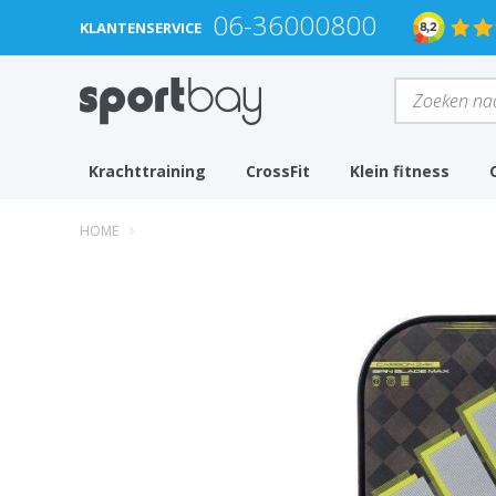
06-36000800
KLANTENSERVICE
Krachttraining
CrossFit
Klein fitness
HOME