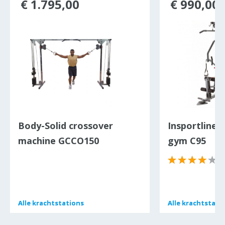
€ 1.795,00
€ 990,00
Body-Solid crossover
Insportline 
machine GCCO150
gym C95
(
Alle
Alle
krachtstations
krachtstations
Alle
Alle
krachtstati
krachtstati