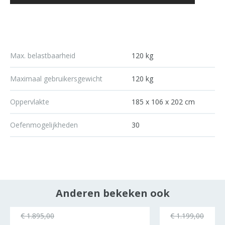
Max. belastbaarheid
120 kg
Maximaal gebruikersgewicht
120 kg
Oppervlakte
185 x 106 x 202 cm
Oefenmogelijkheden
30
Anderen bekeken ook
ocht
€ 1.895,00
€ 1.199,00