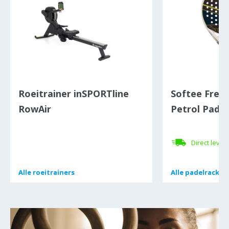
Roeitrainer inSPORTline
Softee Free
RowAir
Petrol Padel
Direct lever
Alle
Alle
roeitrainers
roeitrainers
Alle
Alle
padelracket
padelracket