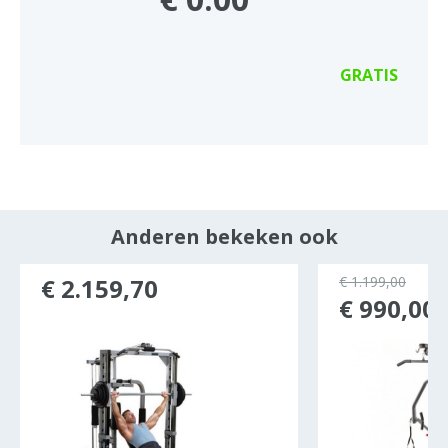
GRATIS
Anderen bekeken ook
ocht
€ 2.159,70
€ 1.199,00
€ 990,00