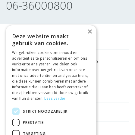
06-36000800
×
Deze website maakt
gebruik van cookies.
We gebruiken cookies om inhoud en
advertenties te personaliseren en om ons
GRATIS VERZENDING
VANAF €99
verkeer te analyseren. We delen ook
informatie over uw gebruik van onze site
met onze advertentie- en analysepartners,
GEMAKKELIJK
RETOURNEREN
die deze kunnen combineren met andere
informatie die u aan hen heeft verstrekt of
LAAGSTE
PRIJSGARANTIE
die zij hebben verzameld door uw gebruik
van hun diensten.
Lees verder
STRIKT NOODZAKELIJK
HANDIGE LINKS
PRESTATIE
WINKELS IN ANDERE LANDEN
TARGETING