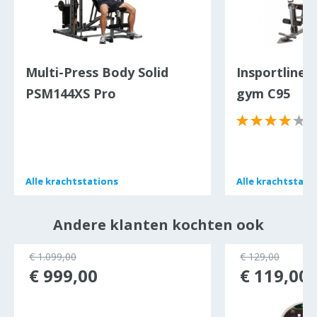
Multi-Press Body Solid
Insportline 
PSM144XS Pro
gym C95
(
Alle
Alle
krachtstations
krachtstations
Alle
Alle
krachtstati
krachtstati
Andere klanten kochten ook
€ 1.099,00
€ 129,00
€ 999,00
€ 119,00