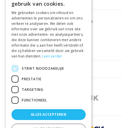
gebruik van cookies.
We gebruiken cookies om inhoud en
advertenties te personaliseren en om ons
GRATIS VERZENDING
VANAF €99
verkeer te analyseren. We delen ook
informatie over uw gebruik van onze site
met onze advertentie- en analysepartners,
GEMAKKELIJK
RETOURNEREN
die deze kunnen combineren met andere
informatie die u aan hen heeft verstrekt of
LAAGSTE
PRIJSGARANTIE
die zij hebben verzameld door uw gebruik
van hun diensten.
Lees verder
STRIKT NOODZAKELIJK
HANDIGE LINKS
PRESTATIE
WINKELS IN ANDERE LANDEN
TARGETING
FUNCTIONEEL
ALLES ACCEPTEREN