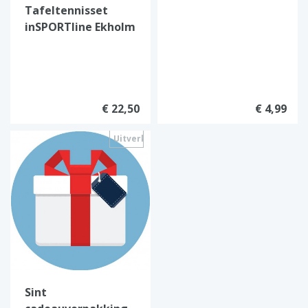
Tafeltennisset
inSPORTline Ekholm
– Net, 2 Bats, 4
Ballen
€ 22,50
€ 4,99
Uitverkocht
Sint