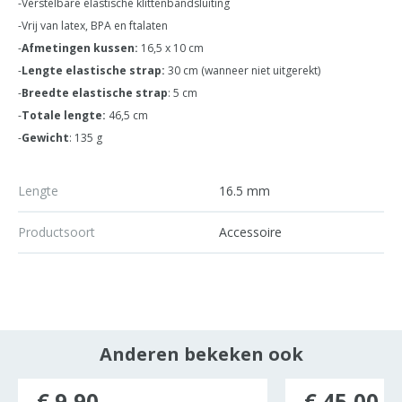
-Verstelbare elastische klittenbandsluiting
-Vrij van latex, BPA en ftalaten
-
Afmetingen kussen:
16,5 x 10 cm
-
Lengte elastische strap:
30 cm (wanneer niet uitgerekt)
-
Breedte elastische strap
: 5 cm
-
Totale lengte:
46,5 cm
-
Gewicht
: 135 g
Lengte
16.5 mm
Productsoort
Accessoire
Anderen bekeken ook
ocht
€ 9,90
€ 45,00