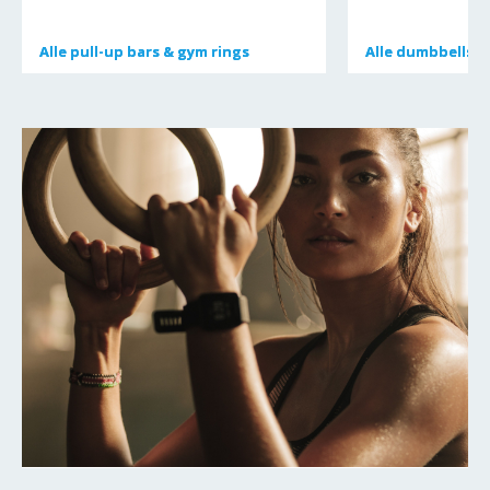
Alle
Alle
pull-up bars & gym rings
pull-up bars & gym rings
Alle
Alle
dumbbells
dumbbells