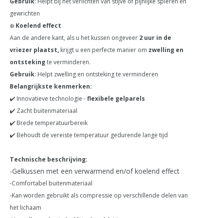
Gebruik
: Helpt bij het verlichten van stijve of pijnlijke spieren en
gewrichten
❄️
Koelend effect
Aan de andere kant, als u het kussen ongeveer
2 uur in de
vriezer plaatst,
krijgt u een perfecte manier om
zwelling en
ontsteking
te verminderen.
Gebruik
: Helpt zwelling en ontsteking te verminderen
Belangrijkste kenmerken:
✔️ Innovatieve technologie -
flexibele gelparels
✔️ Zacht buitenmateriaal
✔️ Brede temperatuurbereik
✔️ Behoudt de vereiste temperatuur gedurende lange tijd
Technische beschrijving:
-Gelkussen met een verwarmend en/of koelend effect
-Comfortabel buitenmateriaal
-Kan worden gebruikt als compressie op verschillende delen van
het lichaam