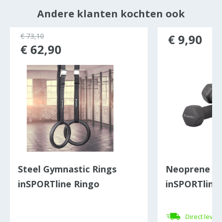
Andere klanten kochten ook
€ 73,10
€ 9,90
€ 62,90
Steel Gymnastic Rings
Neoprene D
inSPORTline Ringo
inSPORTline
2 x 1 kg
Direct lever