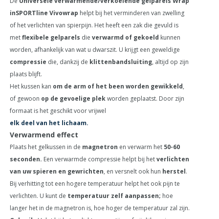
De
Universele verwarmende/verkoelende gelparels Wrap
inSPORTline Vivowrap
helpt bij het verminderen van zwelling
of het verlichten van spierpijn. Het heeft een zak die gevuld is
met
flexibele gelparels
die
verwarmd of gekoeld
kunnen
worden, afhankelijk van wat u dwarszit. U krijgt een geweldige
compressie
die, dankzij de
klittenbandsluiting
, altijd op zijn
plaats blijft.
Het kussen kan
om de arm of het been worden gewikkeld
,
of gewoon
op de gevoelige plek
worden geplaatst. Door zijn
formaat is het geschikt voor vrijwel
elk deel van het lichaam.
Verwarmend effect
Plaats het gelkussen in de
magnetron
en verwarm het
50-60
seconden.
Een verwarmde compressie helpt bij het
verlichten
van uw spieren en gewrichten
, en versnelt ook hun
herstel
.
Bij verhitting tot een hogere temperatuur helpt het ook pijn te
verlichten. U kunt de
temperatuur zelf aanpassen;
hoe
langer het in de magnetron is, hoe hoger de temperatuur zal zijn.