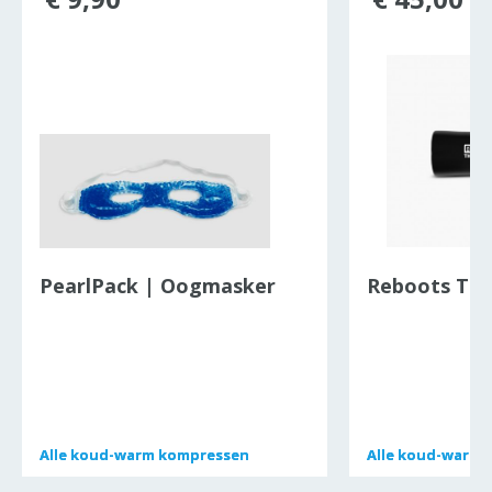
PearlPack | Oogmasker
Reboots The
Alle
Alle
koud-warm kompressen
koud-warm kompressen
Alle
Alle
koud-warm 
koud-warm 