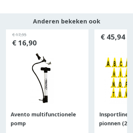
Anderen bekeken ook
ocht
€ 17,95
€ 45,94
€ 16,90
Avento multifunctionele
Insportline a
pomp
pionnen (26 