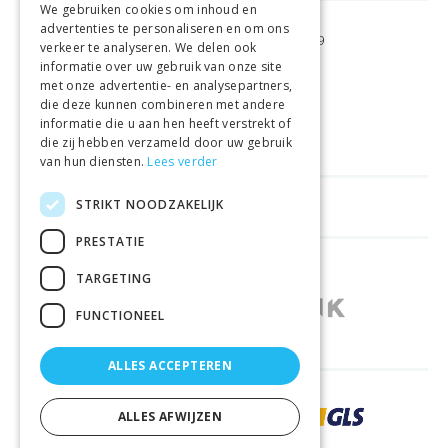
We gebruiken cookies om inhoud en
advertenties te personaliseren en om ons
GRATIS VERZENDING
VANAF €99
verkeer te analyseren. We delen ook
informatie over uw gebruik van onze site
met onze advertentie- en analysepartners,
GEMAKKELIJK
RETOURNEREN
die deze kunnen combineren met andere
informatie die u aan hen heeft verstrekt of
LAAGSTE
PRIJSGARANTIE
die zij hebben verzameld door uw gebruik
van hun diensten.
Lees verder
STRIKT NOODZAKELIJK
HANDIGE LINKS
PRESTATIE
WINKELS IN ANDERE LANDEN
TARGETING
FUNCTIONEEL
ALLES ACCEPTEREN
ZORGVULDIG BEZORGD DOOR
ALLES AFWIJZEN