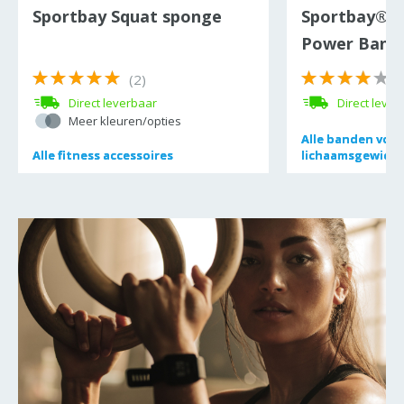
Sportbay Squat sponge
Sportbay® r
Power Band 
(2)
(
Direct leverbaar
Direct lever
Meer kleuren/opties
Alle
Alle
banden voor
banden voor
Alle
Alle
fitness accessoires
fitness accessoires
lichaamsgewicht
lichaamsgewicht