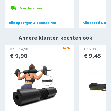
Direct leverbaar
Alle
Alle
opbergen & accessoires
opbergen & accessoires
Alle
Alle
speed & agil
speed & agil
Andere klanten kochten ook
-34%
v.a.
€ 14,90
€ 15,90
€ 9,90
€ 9,45