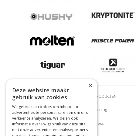
×
Deze website maakt
gebruik van cookies.
MERKEN
ONZE PRODUCTEN
We gebruiken cookies om inhoud en
Adidas
Krachttraining
advertenties te personaliseren en om ons
Airex
CrossFit
verkeer te analyseren. We delen ook
Craft
Klein fitness
informatie over uw gebruik van onze site
met onze advertentie- en analysepartners,
Gymstick
Cardio
die deze kunnen combineren met andere