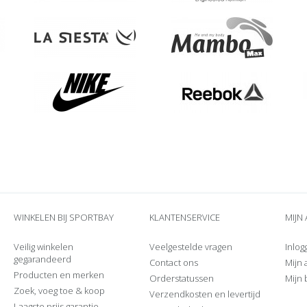
WINKELEN BIJ SPORTBAY
KLANTENSERVICE
MIJN
Veilig winkelen
Veelgestelde vragen
Inlog
gegarandeerd
Contact ons
Mijn
Producten en merken
Orderstatussen
Mijn 
Zoek, voeg toe & koop
Verzendkosten en levertijd
Laagste prijs garantie