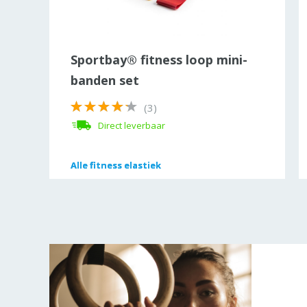
28
Sportbay® fitness loop mini-
banden set
(3)
Direct leverbaar
Alle
Alle
fitness elastiek
fitness elastiek