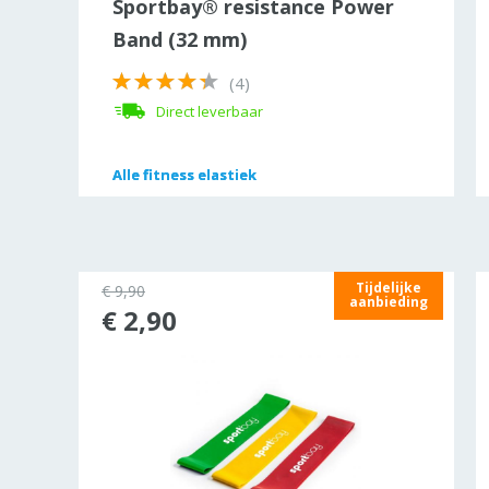
Sportbay® resistance Power
Band (32 mm)
(4)
Direct leverbaar
Alle
Alle
fitness elastiek
fitness elastiek
Tijdelijke
€ 9,90
rkocht
aanbieding
€ 2,90