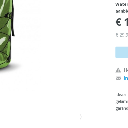
Water
aanbie
€ 
€ 29,
He
I
Ideaal
gelami
garand