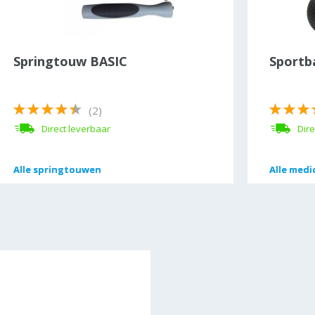
Springtouw BASIC
Sportb
(2)
Direct leverbaar
Dire
Alle
Alle
springtouwen
springtouwen
Alle
Alle
medic
medic