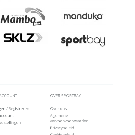
 ACCOUNT
OVER SPORTBAY
gen
/
Registreren
Over ons
 account
Algemene
verkoopvoorwaarden
bestellingen
Privacybeleid
Cookiebeleid