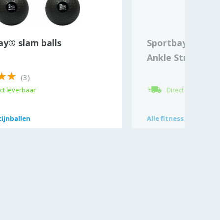
ay® slam balls
Sportbay® Fitne
Ankle Straps (2 
(3)
ct leverbaar
Direct leverbaar
ijnballen
ijnballen
Alle
Alle
fitness accessoir
fitness accessoir