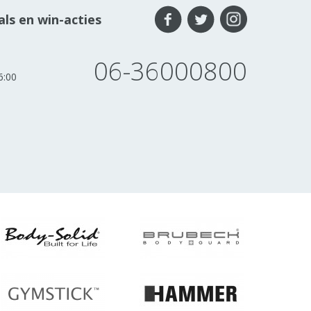
ls en win-acties
06-36000800
6:00