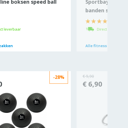
line boksen speed ball
Sportbay® fitnes
banden set
(3)
ct leverbaar
Direct leverbaar
zakken
zakken
Alle
Alle
fitness elastiek
fitness elastiek
€ 9,90
-28%
0
€ 6,90