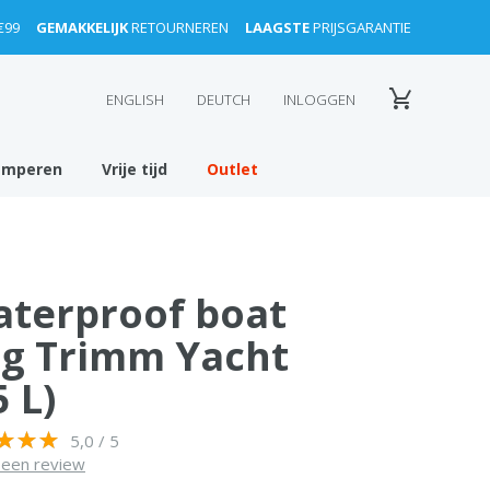
€99
GEMAKKELIJK
RETOURNEREN
LAAGSTE
PRIJSGARANTIE
ENGLISH
DEUTCH
INLOGGEN
amperen
Vrije tijd
Outlet
terproof boat
g Trimm Yacht
5 L)
5,0 / 5
f een review