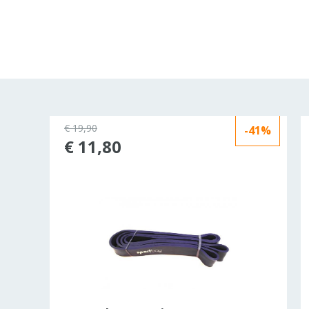
€ 19,90
-41%
NIEUW
€ 11,80