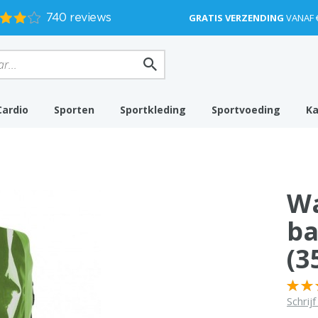
GRATIS VERZENDING
VANAF 
Cardio
Sporten
Sportkleding
Sportvoeding
K
Wa
ba
(3
Schrij