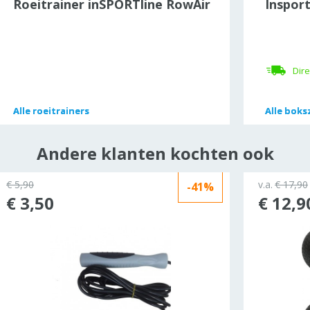
Roeitrainer inSPORTline RowAir
Insport
Dire
Alle
Alle
roeitrainers
roeitrainers
Alle
Alle
boks
boks
Andere klanten kochten ook
€ 5,90
v.a.
€ 17,90
-41%
€ 3,50
€ 12,9