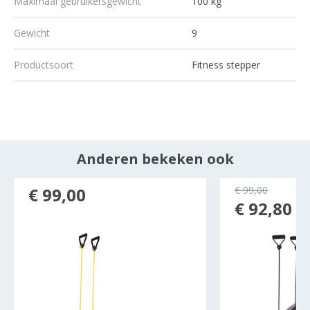
Maximaal gebruikersgewicht
100 kg
Gewicht
9
Productsoort
Fitness stepper
Anderen bekeken ook
ocht
€ 99,00
€ 99,00
€ 92,80