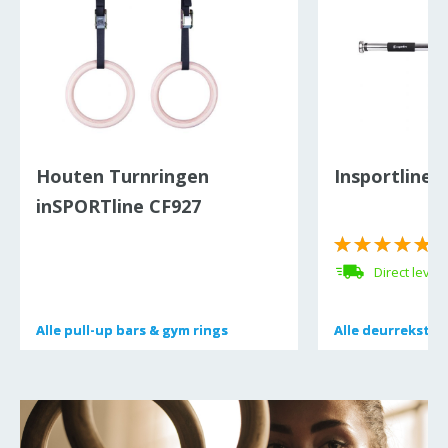
Houten Turnringen
Insportline 
inSPORTline CF927
Direct lever
Alle
Alle
pull-up bars & gym rings
pull-up bars & gym rings
Alle
Alle
deurreksto
deurreksto