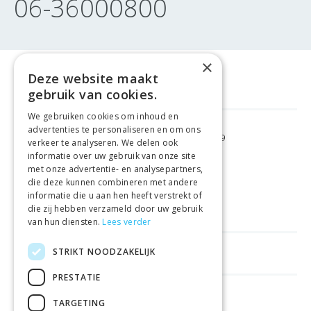
06-36000800
×
Deze website maakt
gebruik van cookies.
We gebruiken cookies om inhoud en
advertenties te personaliseren en om ons
GRATIS VERZENDING
VANAF €99
verkeer te analyseren. We delen ook
informatie over uw gebruik van onze site
met onze advertentie- en analysepartners,
GEMAKKELIJK
RETOURNEREN
die deze kunnen combineren met andere
informatie die u aan hen heeft verstrekt of
LAAGSTE
PRIJSGARANTIE
die zij hebben verzameld door uw gebruik
van hun diensten.
Lees verder
STRIKT NOODZAKELIJK
HANDIGE LINKS
PRESTATIE
WINKELS IN ANDERE LANDEN
TARGETING