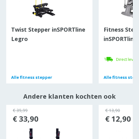
Twist Stepper inSPORTline
Fitness Step
Legro
inSPORTline 
Direct lever
Alle
Alle
fitness stepper
fitness stepper
Alle
Alle
fitness step
fitness step
Andere klanten kochten ook
ocht
€ 39,99
€ 13,90
€ 33,90
€ 12,90