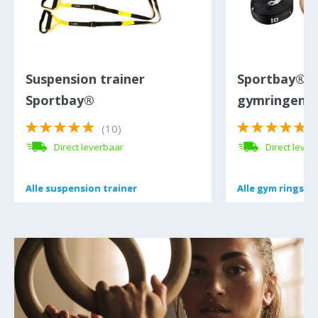
Suspension trainer
Sportbay® P
Sportbay®
gymringen (
(10)
(
Direct leverbaar
Direct lever
Alle
Alle
suspension trainer
suspension trainer
Alle
Alle
gym rings
gym rings