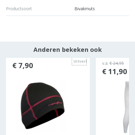
Productsoort
Bivakmuts
Anderen bekeken ook
ocht
Uitverkocht
€ 7,90
v.a.
€ 24,95
€ 11,90