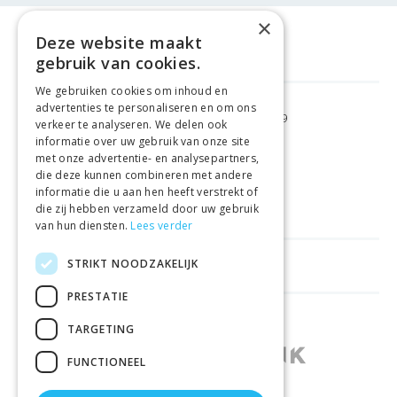
×
Deze website maakt
gebruik van cookies.
We gebruiken cookies om inhoud en
advertenties te personaliseren en om ons
GRATIS VERZENDING
VANAF €99
verkeer te analyseren. We delen ook
informatie over uw gebruik van onze site
met onze advertentie- en analysepartners,
GEMAKKELIJK
RETOURNEREN
die deze kunnen combineren met andere
informatie die u aan hen heeft verstrekt of
LAAGSTE
PRIJSGARANTIE
die zij hebben verzameld door uw gebruik
van hun diensten.
Lees verder
STRIKT NOODZAKELIJK
HANDIGE LINKS
PRESTATIE
WINKELS IN ANDERE LANDEN
TARGETING
FUNCTIONEEL