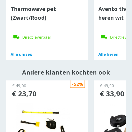
Thermowave pet
Avento the
(Zwart/Rood)
heren wit
Direct leverbaar
Direct lever
Alle
Alle
unisex
unisex
Alle
Alle
heren
heren
Andere klanten kochten ook
-52%
ocht
€ 49,00
€ 49,90
€ 23,70
€ 33,90