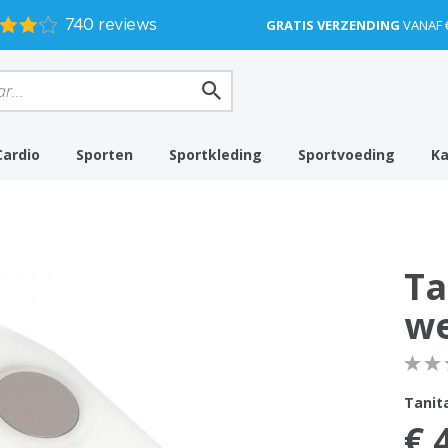
GRATIS VERZENDING
VANAF 
Cardio
Sporten
Sportkleding
Sportvoeding
K
Ta
we
Tanit
€ 