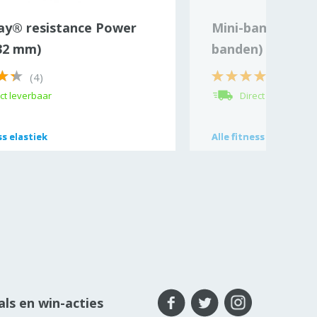
ay® resistance Power
Mini-bands set 
32 mm)
banden)
(4)
(10)
ct leverbaar
Direct leverbaar
ss elastiek
ss elastiek
Alle
Alle
fitness elastieken
fitness elastieken
ls en win-acties