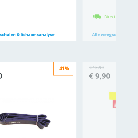
Direct leverbaar
chalen & lichaamsanalyse
chalen & lichaamsanalyse
Alle
Alle
weegschalen & li
weegschalen & li
€ 13,90
-41%
0
€ 9,90