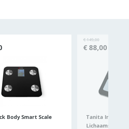
€ 149,00
0
€ 88,00
ck Body Smart Scale
Tanita Ironman 
Lichaamsanalys