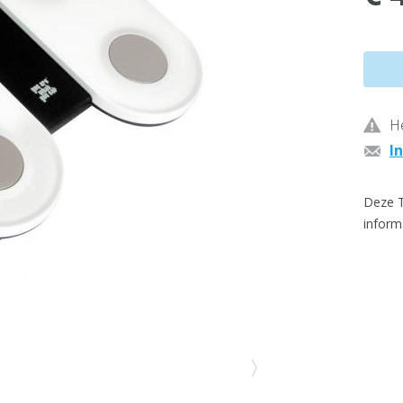
He
I
Deze T
inform