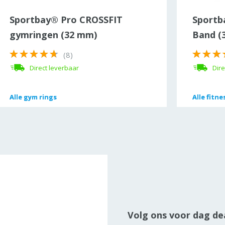
Sportbay® Pro CROSSFIT
Sportb
gymringen (32 mm)
Band (
(8)
Direct leverbaar
Dire
Alle
Alle
gym rings
gym rings
Alle
Alle
fitne
fitne
Volg ons voor dag dea