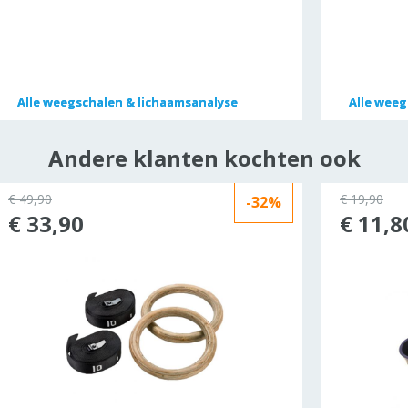
Alle
Alle
weegschalen & lichaamsanalyse
weegschalen & lichaamsanalyse
Alle
Alle
weegs
weegs
Andere klanten kochten ook
€ 49,90
€ 19,90
-32%
€ 33,90
€ 11,8