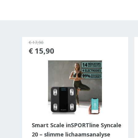
€ 17,90
rkocht
€ 15,90
ng
Smart Scale inSPORTline Syncale
20 – slimme lichaamsanalyse