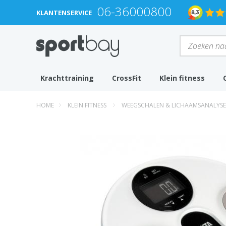
06-36000800
KLANTENSERVICE
Krachttraining
CrossFit
Klein fitness
HOME
KLEIN FITNESS
WEEGSCHALEN & LICHAAMSANALYSE