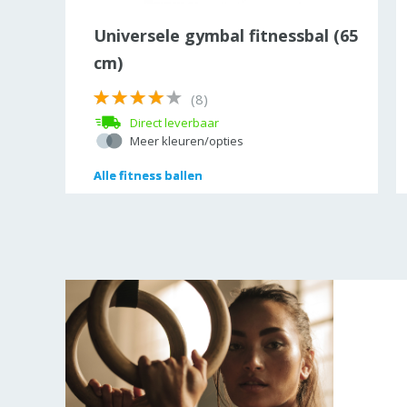
Universele gymbal fitnessbal (65
cm)
(8)
Direct leverbaar
Meer kleuren/opties
s
s
Alle
Alle
fitness ballen
fitness ballen