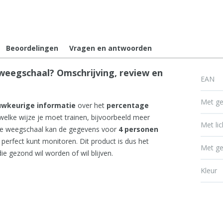
Beoordelingen
Vragen en antwoorden
eegschaal? Omschrijving, review en
EAN
Met ge
uwkeurige
informatie
over het
percentage
elke wijze je moet trainen, bijvoorbeeld meer
Met li
 De weegschaal kan de gegevens voor
4 personen
perfect kunt monitoren. Dit product is dus het
Met ge
ie gezond wil worden of wil blijven.
Kleur