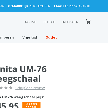
€99
GEMAKKELIJK
RETOURNEREN
LAAGSTE
PRIJSGARANTIE
ENGLISH
DEUTCH
INLOGGEN
amperen
Vrije tijd
Outlet
nita UM-76
egschaal
Schrijf een review
a UM-76 weegschaal prijs:
45,95
GRATIS
CADEAU