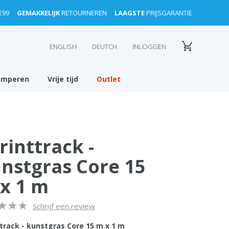
€99
GEMAKKELIJK
RETOURNEREN
LAAGSTE
PRIJSGARANTIE
ENGLISH
DEUTCH
INLOGGEN
amperen
Vrije tijd
Outlet
rinttrack -
nstgras Core 15
x 1 m
Schrijf een review
ttrack - kunstgras Core 15 m x 1 m