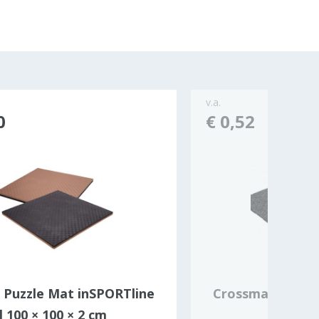
v.a.
0
€ 0,52
 Puzzle Mat inSPORTline
Crossmaxx® Pre
 100 × 100 × 2 cm