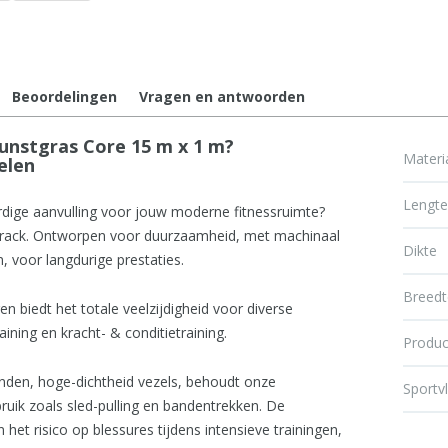
Beoordelingen
Vragen en antwoorden
unstgras Core 15 m x 1 m?
Materi
elen
Lengt
dige aanvulling voor jouw moderne fitnessruimte?
Track. Ontworpen voor duurzaamheid, met machinaal
Dikte
, voor langdurige prestaties.
Breedt
biedt het totale veelzijdigheid voor diverse
ining en kracht- & conditietraining.
Produc
onden, hoge-dichtheid vezels, behoudt onze
Sportv
ebruik zoals sled-pulling en bandentrekken. De
n het risico op blessures tijdens intensieve trainingen,