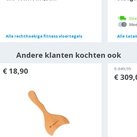
Dire
Mee
Alle
Alle
rechthoekige fitness vloertegels
rechthoekige fitness vloertegels
Alle
Alle
tata
tata
Andere klanten kochten ook
€ 18,90
€ 349,95
€ 309,