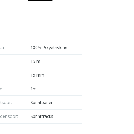
aal
100% Polyethylene
e
15 m
15 mm
e
1m
tsoort
Sprintbanen
loer soort
Sprinttracks