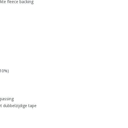
kte fleece backing
±10%)
epassing
et dubbelzijdige tape