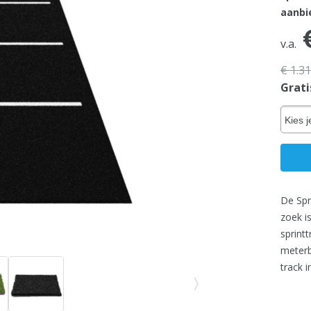
aanbie
€
v.a.
€ 1.3
Grati
Kies j
De Spr
zoek i
sprint
meterbe
track i