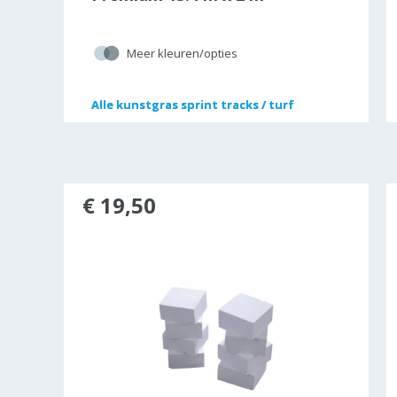
Meer kleuren/opties
Alle
Alle
kunstgras sprint tracks / turf
kunstgras sprint tracks / turf
€ 19,50
36%