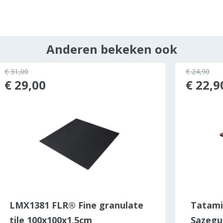
Anderen bekeken ook
€ 31,00
€ 24,90
€ 29,00
€ 22,9
LMX1381 FLR® Fine granulate
Tatami
tile 100x100x1,5cm
Sazegul