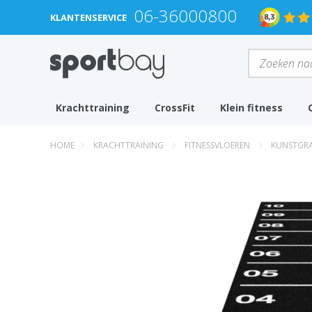
06-36000800
KLANTENSERVICE
Krachttraining
CrossFit
Klein fitness
HOME
KRACHTTRAINING
FITNESSVLOEREN
KUNSTGRAS