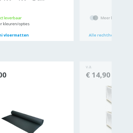
ct leverbaar
Meer kleuren/opt
r kleuren/opties
mi vloermatten
mi vloermatten
Alle
Alle
rechthoekige fitn
rechthoekige fitn
v.a.
00
€ 14,90