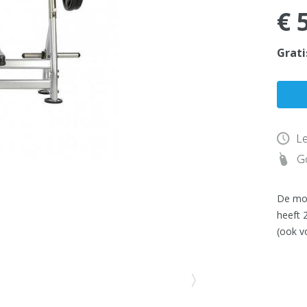
€ 
Grati
Le
Go
De moo
heeft 
(ook v