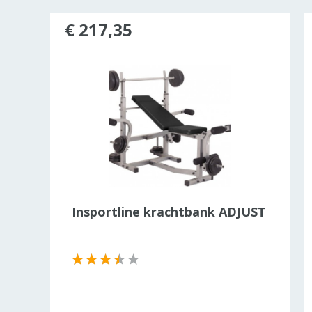
€ 217,35
rkocht
15
Insportline krachtbank ADJUST