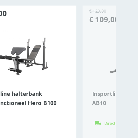
00
€ 129,00
€ 109,00
line halterbank
Insportline tra
unctioneel Hero B100
AB10
Direct leverbaar