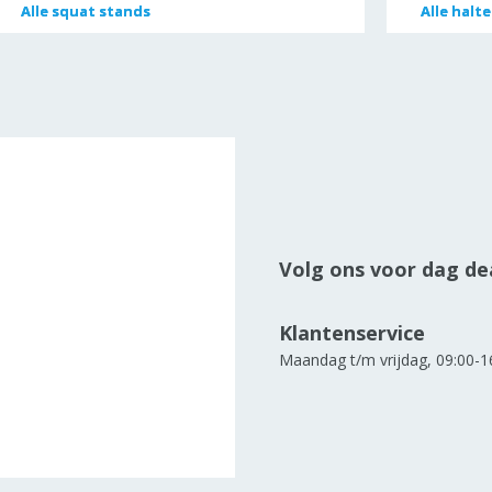
Alle
Alle
squat stands
squat stands
Alle
Alle
halt
halt
Volg ons voor dag dea
Klantenservice
Maandag t/m vrijdag, 09:00-1