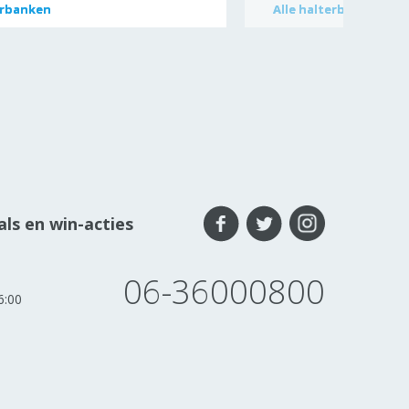
erbanken
erbanken
Alle
Alle
halterbanken
halterbanken
ls en win-acties
06-36000800
6:00