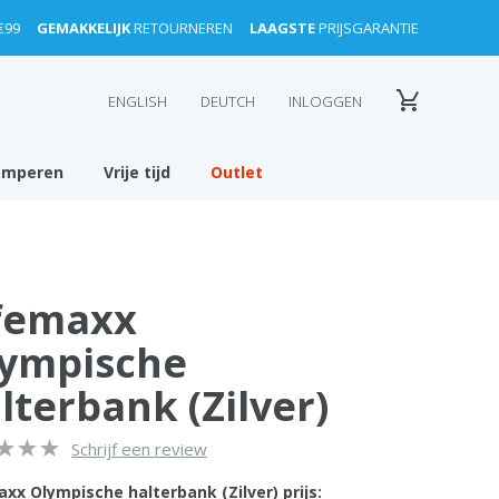
€99
GEMAKKELIJK
RETOURNEREN
LAAGSTE
PRIJSGARANTIE
ENGLISH
DEUTCH
INLOGGEN
amperen
Vrije tijd
Outlet
femaxx
ympische
lterbank (Zilver)
Schrijf een review
xx Olympische halterbank (Zilver) prijs: