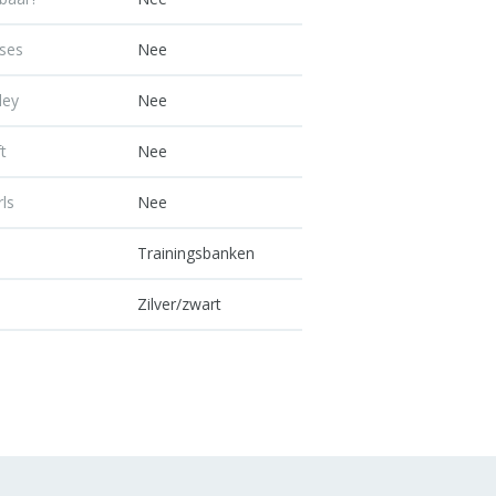
ises
Nee
ley
Nee
ft
Nee
rls
Nee
Trainingsbanken
Zilver/zwart