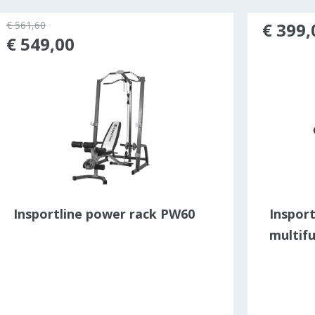
€ 561,60
€ 399,
€ 549,00
Insportline power rack PW60
Insport
multif