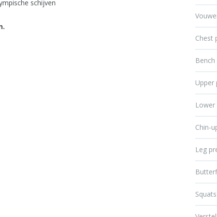
ympische schijven
Vouwe
n.
Chest 
Bench 
Upper 
Lower 
Chin-u
Leg pr
Butterf
Squats
Verste