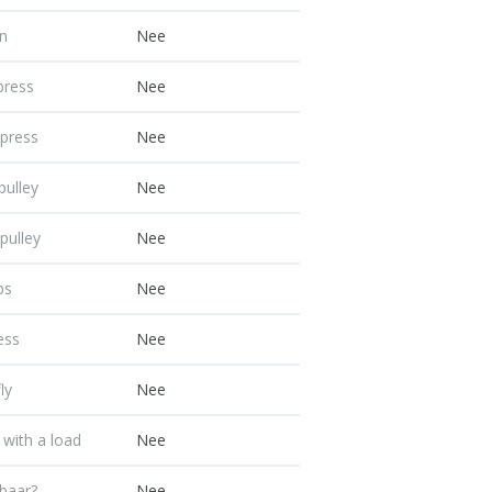
n
Nee
press
Nee
press
Nee
pulley
Nee
pulley
Nee
ps
Nee
ess
Nee
ly
Nee
 with a load
Nee
lbaar?
Nee