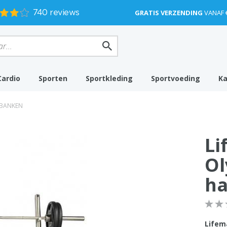
GRATIS VERZENDING
VANAF 
Cardio
Sporten
Sportkleding
Sportvoeding
K
BANKEN
Li
Ol
ha
Lifema