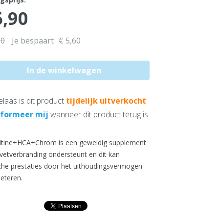
6,90
50
Je bespaart
€ 5,60
laas is dit product
tijdelijk uitverkocht
nformeer mij
wanneer dit product terug is
itine+HCA+Chrom is een geweldig supplement
 vetverbranding ondersteunt en dit kan
sche prestaties door het uithoudingsvermogen
beteren.