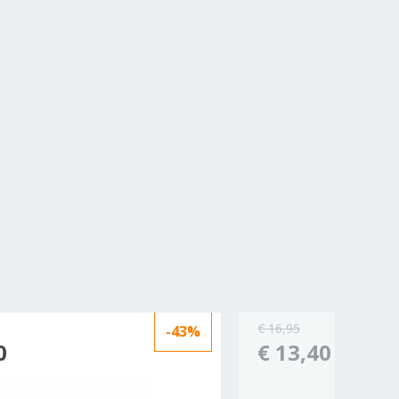
€ 16,95
-43%
0
€ 13,40