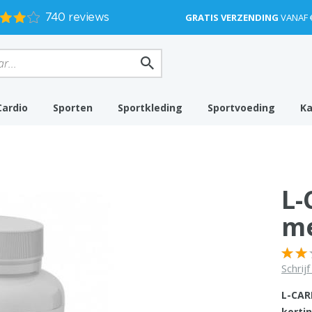
GRATIS VERZENDING
VANAF 
Cardio
Sporten
Sportkleding
Sportvoeding
K
L-
m
Schrij
L-CAR
kortin