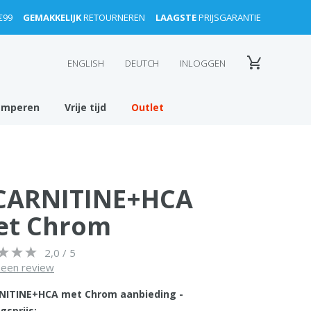
€99
GEMAKKELIJK
RETOURNEREN
LAAGSTE
PRIJSGARANTIE
ENGLISH
DEUTCH
INLOGGEN
amperen
Vrije tijd
Outlet
CARNITINE+HCA
et Chrom
2,0 / 5
f een review
NITINE+HCA met Chrom aanbieding -
gsprijs: