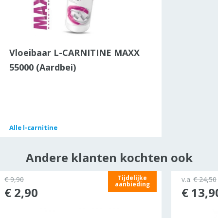
Vloeibaar L-CARNITINE MAXX
55000 (Aardbei)
Alle
Alle
l-carnitine
l-carnitine
Andere klanten kochten ook
Tijdelijke
€ 9,90
v.a.
€ 24,50
aanbieding
€ 2,90
€ 13,9