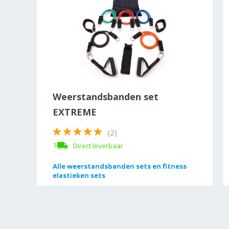
Weerstandsbanden set
EXTREME
(2)
Direct leverbaar
Alle
Alle
weerstandsbanden sets en fitness
weerstandsbanden sets en fitness
elastieken sets
elastieken sets