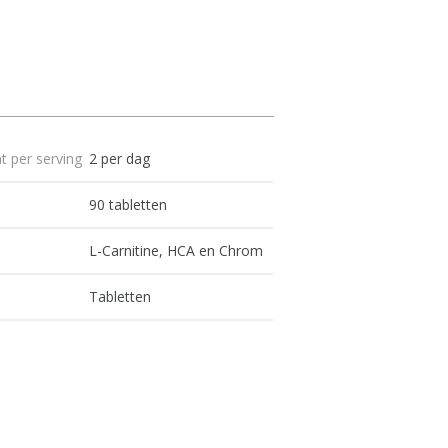
 per serving
2 per dag
s
90 tabletten
d
L-Carnitine, HCA en Chrom
Tabletten