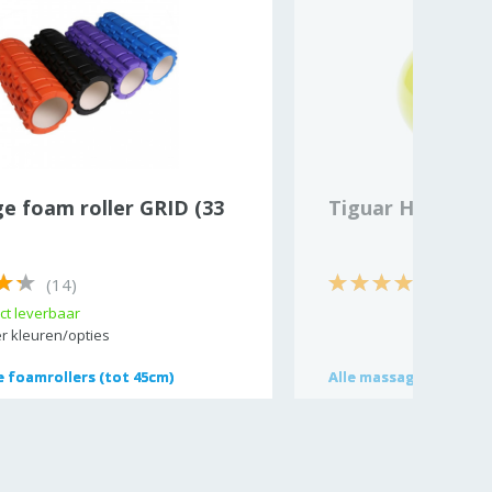
e foam roller GRID (33
Tiguar Heavy Ball
(14)
(1)
ct leverbaar
r kleuren/opties
e foamrollers (tot 45cm)
e foamrollers (tot 45cm)
Alle
Alle
massage bal
massage bal