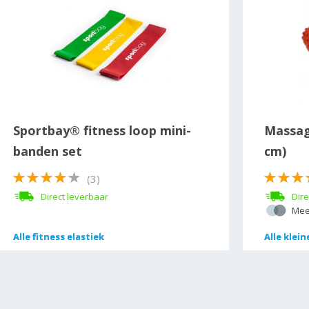
Sportbay® fitness loop mini-
Massag
banden set
cm)
(3)
Direct leverbaar
Dire
Mee
Alle
Alle
fitness elastiek
fitness elastiek
Alle
Alle
klein
klein