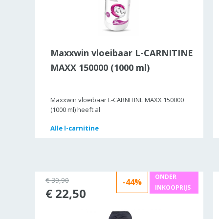
Maxxwin vloeibaar L-CARNITINE
MAXX 150000 (1000 ml)
Maxxwin vloeibaar L-CARNITINE MAXX 150000
(1000 ml) heeft al
Alle
Alle
l-carnitine
l-carnitine
ONDER
€ 39,90
24%
-44%
INKOOPRIJS
€ 22,50