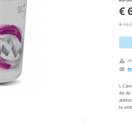
€ 
€ 12,
He
I
L-Carn
die de
atleti
te ver