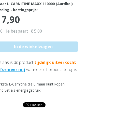
baar L-CARNITINE MAXX 110000 (Aardbei)
ding - kortingsprijs:
17,90
90
Je bespaart
€ 5,00
laas is dit product
tijdelijk uitverkocht
nformeer mij
wanneer dit product terug is
rkste L-Carnitine die u maar kunt kopen.
nd vet als energiegebruik.