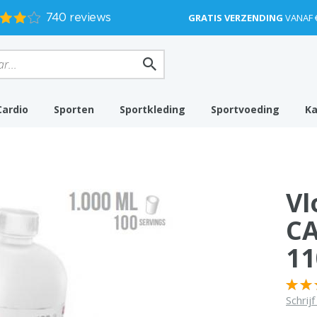
GRATIS VERZENDING
VANAF 
Cardio
Sporten
Sportkleding
Sportvoeding
K
Vl
C
11
Schrij