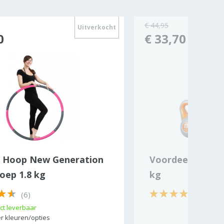
€ 44,95
Uitverkocht
0
€ 33,70
 Hoop New Generation
Voordeelset Kett
oep 1.8 kg
kg
(6)
(10)
ct leverbaar
r kleuren/opties