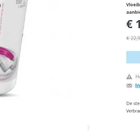
Vloei
aanbie
€ 
€ 22,
He
I
De ste
Verbra