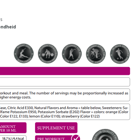
es
ondheid