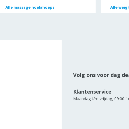
Alle
Alle
massage hoelahoeps
massage hoelahoeps
Alle
Alle
weigh
weigh
Volg ons voor dag dea
Klantenservice
Maandag t/m vrijdag, 09:00-1