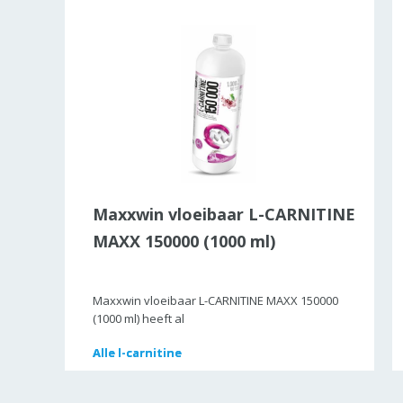
Maxxwin vloeibaar L-CARNITINE
MAXX 150000 (1000 ml)
Maxxwin vloeibaar L-CARNITINE MAXX 150000
(1000 ml) heeft al
Alle
Alle
l-carnitine
l-carnitine