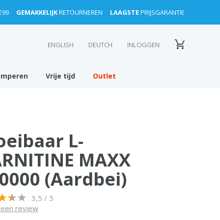
€99
GEMAKKELIJK
RETOURNEREN
LAAGSTE
PRIJSGARANTIE
ENGLISH
DEUTCH
INLOGGEN
amperen
Vrije tijd
Outlet
oeibaar L-
ARNITINE MAXX
0000 (Aardbei)
3,5 / 5
f een review