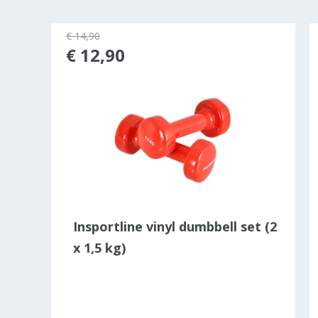
€ 14,90
rkocht
€ 12,90
Insportline vinyl dumbbell set (2
x 1,5 kg)