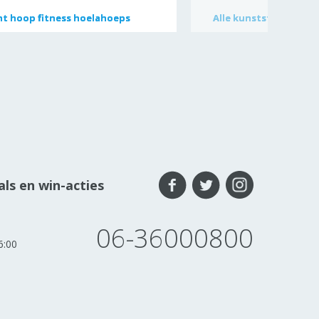
t hoop fitness hoelahoeps
t hoop fitness hoelahoeps
Alle
Alle
kunststof kettleb
kunststof kettleb
ls en win-acties
06-36000800
6:00