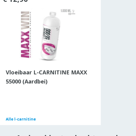
Vloeibaar L-CARNITINE MAXX
55000 (Aardbei)
Alle
Alle
l-carnitine
l-carnitine