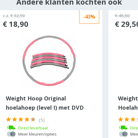
Andere klanten kochten ook
v.a.
€ 32,90
€ 45,00
-43%
€ 18,90
€ 29,5
Weight Hoop Original
Weight
hoelahoep (level I) met DVD
Hoelah
(5)
Direct leverbaar
Dire
Meer kleuren/opties
Mee