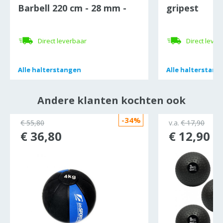
Barbell 220 cm - 28 mm -
gripest
450 kg
Direct leverbaar
Direct lever
Alle
Alle
halterstangen
halterstangen
Alle
Alle
halterstang
halterstang
Andere klanten kochten ook
-34%
€ 55,80
v.a.
€ 17,90
€ 36,80
€ 12,90