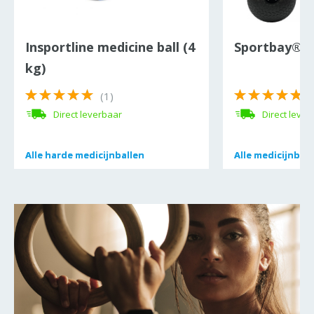
Insportline medicine ball (4
Sportbay® sl
kg)
(1)
(
Direct leverbaar
Direct lever
Alle
Alle
harde medicijnballen
harde medicijnballen
Alle
Alle
medicijnball
medicijnball