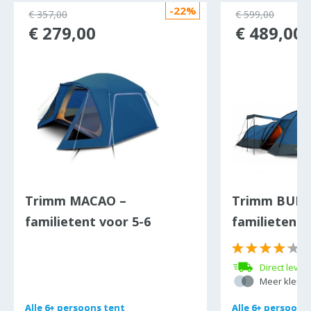
-22%
ocht
€ 357,00
€ 599,00
€ 279,00
€ 489,00
Trimm MACAO –
Trimm BUNG
familietent voor 5-6
familietent (
personen
(
Direct lever
Meer kleure
Alle
Alle
6+ persoons tent
6+ persoons tent
Alle
Alle
6+ persoons
6+ persoons