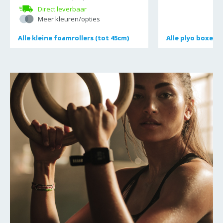
Direct leverbaar
Meer kleuren/opties
Alle
Alle
kleine foamrollers (tot 45cm)
kleine foamrollers (tot 45cm)
Alle
Alle
plyo boxes
plyo boxes