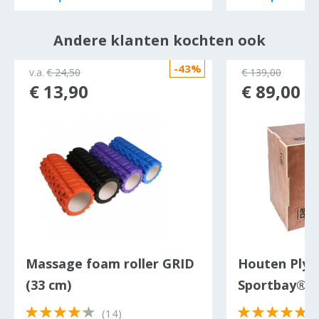
Andere klanten kochten ook
-43%
v.a.
€ 24,50
€ 139,00
€ 13,90
€ 89,00
Massage foam roller GRID
Houten Plyo
(33 cm)
Sportbay® 3-
(14)
(