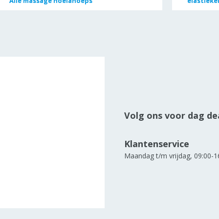
Alle
Alle
massage hoelahoeps
massage hoelahoeps
elastieke
elastieke
Volg ons voor dag dea
Klantenservice
Maandag t/m vrijdag, 09:00-1