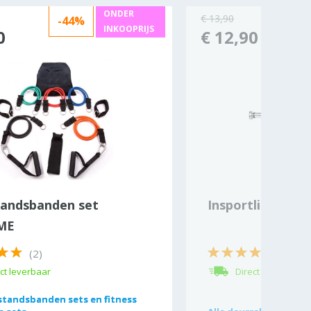
ONDER
€ 13,90
-44%
INKOOPRIJS
0
€ 12,90
andsbanden set
Insportline deu
ME
(2)
ct leverbaar
Direct leverbaar
tandsbanden sets en fitness
tandsbanden sets en fitness