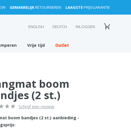
€99
GEMAKKELIJK
RETOURNEREN
LAAGSTE
PRIJSGARANTIE
ENGLISH
DEUTCH
INLOGGEN
amperen
Vrije tijd
Outlet
angmat boom
ndjes (2 st.)
Schrijf een review
at boom bandjes (2 st.) aanbieding -
gsprijs: