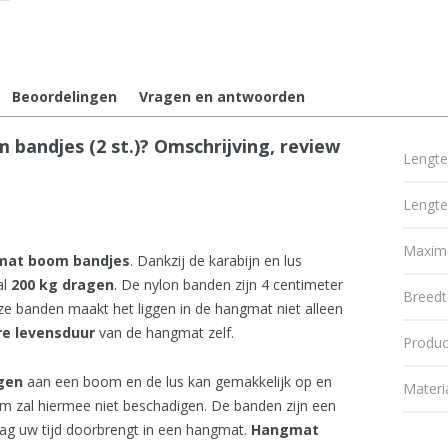
Beoordelingen
Vragen en antwoorden
ndjes (2 st.)? Omschrijving, review
Lengt
Lengt
Maxima
at boom bandjes
. Dankzij de karabijn en lus
al
200 kg dragen
. De nylon banden zijn 4 centimeter
Breedt
ze banden maakt het liggen in de hangmat niet alleen
re
levensduur
van de hangmat zelf.
Produc
igen
aan een boom en de lus kan gemakkelijk op en
Materi
zal hiermee niet beschadigen. De banden zijn een
aag uw tijd doorbrengt in een hangmat.
Hangmat