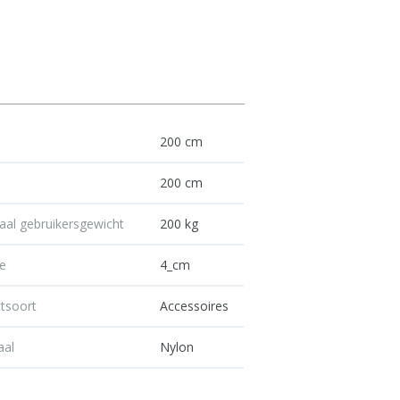
e
200 cm
e
200 cm
al gebruikersgewicht
200 kg
e
4_cm
tsoort
Accessoires
aal
Nylon