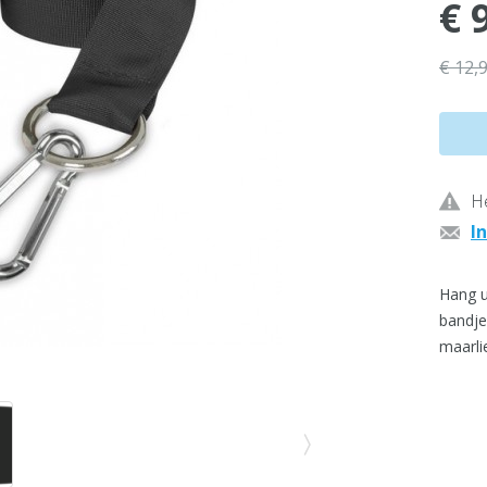
€ 
€ 12,
He
I
Hang 
bandje
maarli