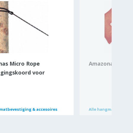
as Micro Rope
Amazonas kusse
igingskoord voor
at
matbevestiging & accesoires
matbevestiging & accesoires
Alle
Alle
hangmatbevestigi
hangmatbevestigi