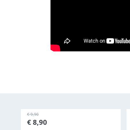
€ 9,90
rkocht
€ 8,90