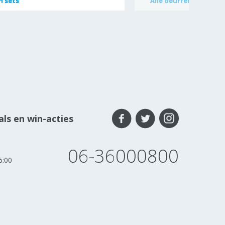
n sets
n sets
Alle
Alle
deurrekstokken
deurrekstokken
ls en win-acties
06-36000800
6:00