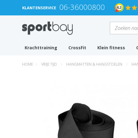
06-36000800
KLANTENSERVICE
Krachttraining
CrossFit
Klein fitness
HOME
VRIJE TIJD
HANGMATTEN & HANGSTOELEN
HAN