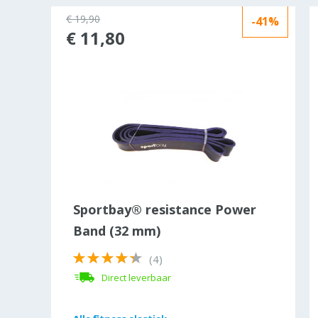
€ 19,90
-41%
rkocht
€ 11,80
CH
Sportbay® resistance Power
Band (32 mm)
(4)
Direct leverbaar