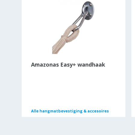
Amazonas Easy+ wandhaak
Alle
Alle
hangmatbevestiging & accesoires
hangmatbevestiging & accesoires