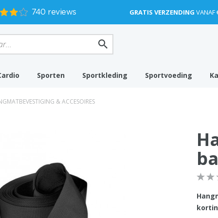
GRATIS VERZENDING
VANAF 
Cardio
Sporten
Sportkleding
Sportvoeding
K
GMATBEVESTIGING & ACCESOIRES
H
ba
Hangm
kortin