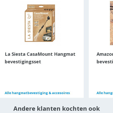
La Siesta CasaMount Hangmat
Amazon
bevestigingsset
bevest
hangm
Alle
Alle
hangmatbevestiging & accesoires
hangmatbevestiging & accesoires
Alle
Alle
hang
hang
Andere klanten kochten ook