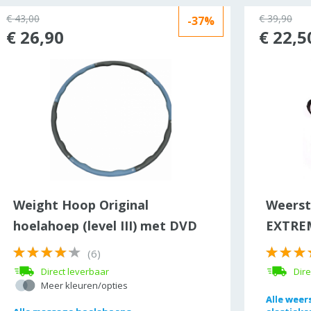
€ 43,00
€ 39,90
-37%
€ 26,90
€ 22,5
Weight Hoop Original
Weerst
hoelahoep (level III) met DVD
EXTRE
(6)
Direct leverbaar
Dire
Meer kleuren/opties
Alle
Alle
weers
weers