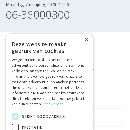
Maandag t/m vrijdag, 09:00-16:00
06-36000800
×
Deze website maakt
gebruik van cookies.
We gebruiken cookies om inhoud en
advertenties te personaliseren en om ons
GRATIS VERZENDING
VANAF €99
verkeer te analyseren. We delen ook
informatie over uw gebruik van onze site
met onze advertentie- en analysepartners,
GEMAKKELIJK
RETOURNEREN
die deze kunnen combineren met andere
informatie die u aan hen heeft verstrekt of
LAAGSTE
PRIJSGARANTIE
die zij hebben verzameld door uw gebruik
van hun diensten.
Lees verder
STRIKT NOODZAKELIJK
HANDIGE LINKS
PRESTATIE