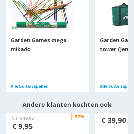
Garden Games mega
Garden Game
mikado
tower (Jeng
Alle
Alle
buiten spellen
buiten spellen
Alle
Alle
buiten spell
buiten spell
Andere klanten kochten ook
-37%
v.a.
€ 15,90
€ 39,90
€ 9,95