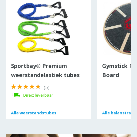
Sportbay® Premium
Gymstick Pe
weerstandelastiek tubes
Board
(5)
Direct leverbaar
Alle
Alle
weerstandstubes
weerstandstubes
Alle
Alle
balanstraine
balanstraine