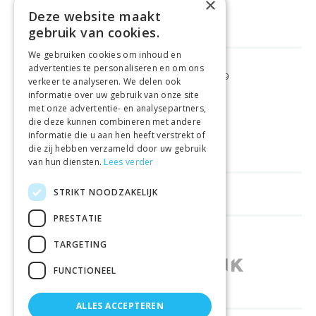
×
Deze website maakt
gebruik van cookies.
We gebruiken cookies om inhoud en
advertenties te personaliseren en om ons
GRATIS VERZENDING
VANAF €99
verkeer te analyseren. We delen ook
informatie over uw gebruik van onze site
met onze advertentie- en analysepartners,
GEMAKKELIJK
RETOURNEREN
die deze kunnen combineren met andere
informatie die u aan hen heeft verstrekt of
LAAGSTE
PRIJSGARANTIE
die zij hebben verzameld door uw gebruik
van hun diensten.
Lees verder
STRIKT NOODZAKELIJK
HANDIGE LINKS
PRESTATIE
WINKELS IN ANDERE LANDEN
TARGETING
FUNCTIONEEL
ALLES ACCEPTEREN