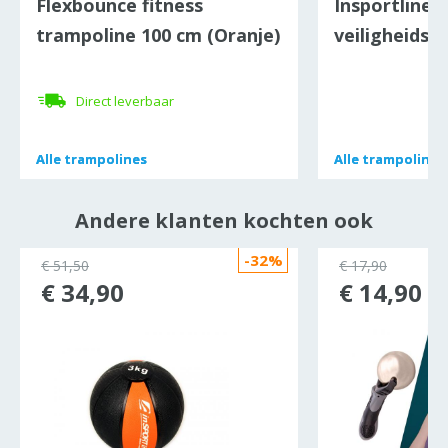
Flexbounce fitness
Insportline 
trampoline 100 cm (Oranje)
veiligheidsn
Direct leverbaar
Alle
Alle
trampolines
trampolines
Alle
Alle
trampolines
trampolines
Andere klanten kochten ook
-32%
€ 51,50
€ 17,90
€ 34,90
€ 14,90