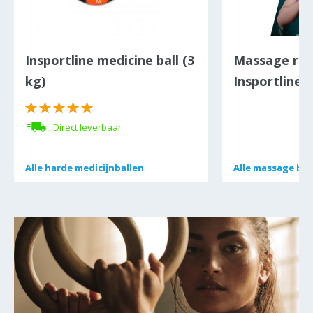
Insportline medicine ball (3
Massage roll
kg)
Insportline P
Direct leverbaar
Alle
Alle
harde medicijnballen
harde medicijnballen
Alle
Alle
massage bal
massage bal