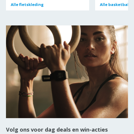
Alle
Alle
fietskleding
fietskleding
Alle
Alle
basketballe
basketballe
Volg ons voor dag deals en win-acties