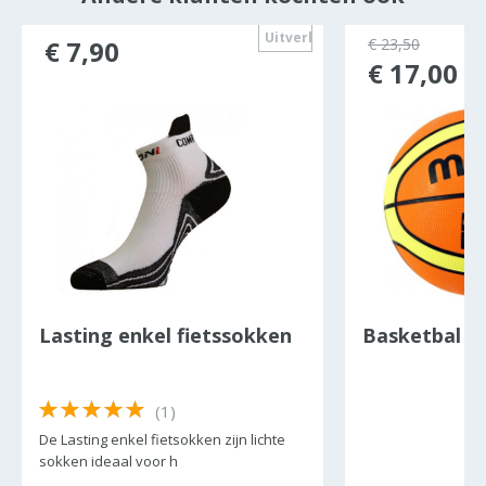
ocht
Uitverkocht
€ 7,90
€ 23,50
€ 17,00
Lasting enkel fietssokken
Basketbal M
(1)
De Lasting enkel fietsokken zijn lichte
sokken ideaal voor h