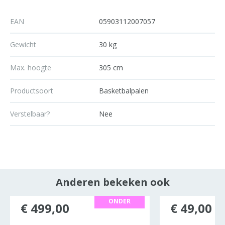
EAN
05903112007057
Gewicht
30 kg
Max. hoogte
305 cm
Productsoort
Basketbalpalen
Verstelbaar?
Nee
Anderen bekeken ook
ONDER
ocht
€ 499,00
€ 49,00
INKOOPRIJS