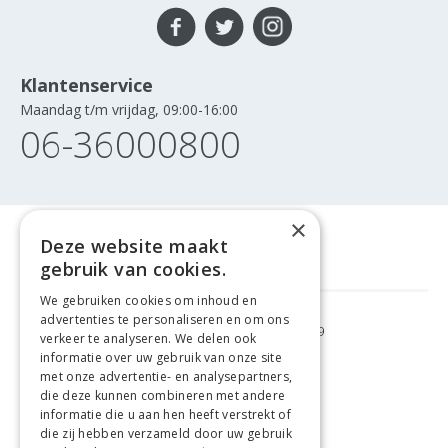
Klantenservice
Maandag t/m vrijdag, 09:00-16:00
06-36000800
×
Deze website maakt
gebruik van cookies.
We gebruiken cookies om inhoud en
advertenties te personaliseren en om ons
GRATIS VERZENDING
VANAF €99
verkeer te analyseren. We delen ook
informatie over uw gebruik van onze site
met onze advertentie- en analysepartners,
GEMAKKELIJK
RETOURNEREN
die deze kunnen combineren met andere
informatie die u aan hen heeft verstrekt of
LAAGSTE
PRIJSGARANTIE
die zij hebben verzameld door uw gebruik